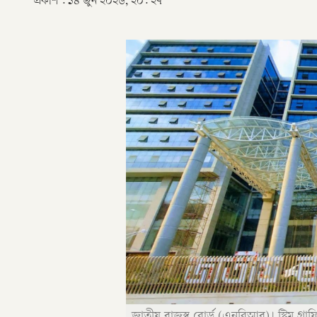
প্রকাশ :
১৪ জুন ২০২৬, ২০: ২৭
জাতীয় রাজস্ব বোর্ড (এনবিআর)। স্ট্রিম গ্রা