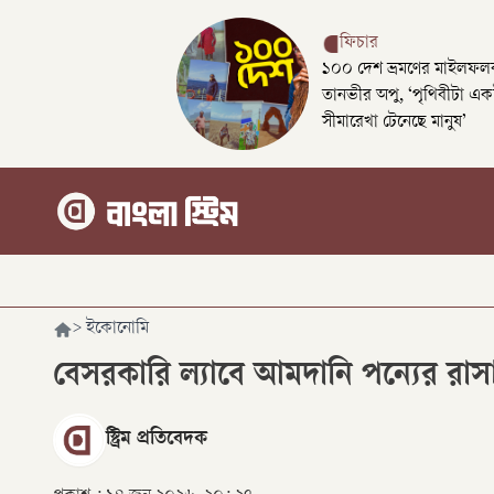
ফিচার
১০০ দেশ ভ্রমণের মাইলফলক
তানভীর অপু, ‘পৃথিবীটা এক
সীমারেখা টেনেছে মানুষ’
>
ইকোনোমি
বেসরকারি ল্যাবে আমদানি পন্যের রা
স্ট্রিম প্রতিবেদক