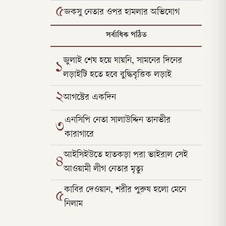
৫
জকসু নেতার ওপর হামলার অভিযোগ
সর্বাধিক পঠিত
জুলাই শেষ হয়ে যায়নি, সামনের দিনের
১
লড়াইটি হতে হবে বুদ্ধিবৃত্তিক লড়াই
২
আগস্টের একদিন
এনসিপি নেতা সালাউদ্দিন তানভীর
৩
কারাগারে
আইসিইউতে হাতকড়া পরা ভাইরাল সেই
৪
আওয়ামী লীগ নেতার মৃত্যু
কাবির দেওয়ান, শরীর পুরুষ হলো মেনে
৫
নিলাম