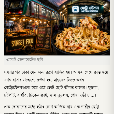
এআই জেনারেটেড ছবি
সন্ধ্যার পর ঢাকা যেন অন্য রূপে হাজির হয়। অফিস শেষে ক্লান্ত হয়ে
যখন বাসার উদ্দেশ্যে রওনা হই, মানুষের ভিড়ে তখন
মেট্রোস্টেশনগুলো হয়ে ওঠে ছোট ছোট জীবন্ত বাজার। ফুচকা,
চটপটি, বার্গার, চিকেন ফ্রাই, ঝাল নুডলস, ধোঁয়া ওঠা চা…।
এত দোকানের মধ্যে হঠাৎ চোখ আটকে যায় এক নারীর ছোট্ট