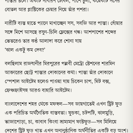
পাস্তার স্টলে। একটি সাধারণ টেবিল, পাশে চুলা, কয়েকটি সসের
বোতল আর প্লাস্টিকের চেয়ার নিয়ে তাঁর পশরা।
নারীটি ব্যস্ত হাতে প্যানে মাখাচ্ছেন সস, সবজি আর পাস্তা। ধোঁয়ার
সঙ্গে মিশে আসছে রসুন-চিলি ফ্লেক্সের গন্ধ। আশপাশের শব্দের
ভেতরেও তার কণ্ঠ আলাদা করে শোনা যায়
‘ঝাল একটু কম দেব?’
বলছিলাম রাজধানীর মিরপুরের পল্লবী মেট্রো স্টেশনের শারমিন
আক্তারের ছোট্ট পাস্তার দোকানের কথা। পাস্তা তাঁর দোকানে
স্পেশাল আইটেম হলেও পাওয়া যায় চিকেন চাপ, মিট বক্স,
ফ্রেঞ্চফ্রাইসহ আরও বাহারি আইটেম।
বাংলাদেশের শহর থেকে মফস্বল—সব জায়গাতেই এখন স্ট্রিট ফুড
এক পরিচিত অর্থনৈতিক বাস্তবতা। ফুচকা, চটপটি, ঝালমুড়ি,
ভাজাপোড়া, চা, কাবাব কিংবা ভ্রাম্যমাণ ফাস্টফুড—সব মিলিয়ে
দেশের স্ট্রিট ফুড খাত এখন অনানুষ্ঠানিক অর্থনীতির একটি বড় অংশ।