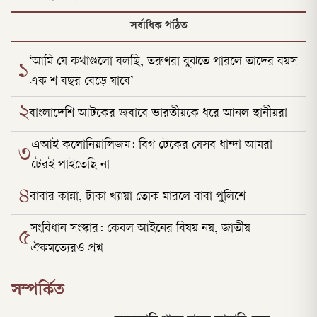
সর্বাধিক পঠিত
‘আমি যে কথাগুলো বলছি, তরুণরা বুঝতে পারলে তাদের বয়স
১
এক শ বছর বেড়ে যাবে’
২
বাংলাদেশি আটকের জবাবে ভারতীয়কে ধরে আনল স্থানীয়রা
এআই কলোনিয়ালিজম: বিগ টেকের যেসব ধান্দা আমরা
৩
টেরই পাইতেছি না
৪
বাবার কান্না, টাকা খ্যায়া তোক মারলে বাবা পুলিশে
সংবিধান সংস্কার: কেবল আইনের বিষয় নয়, জাতীয়
৫
ঐকমত্যেরও প্রশ্ন
সম্পর্কিত