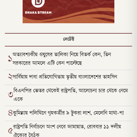
লেটেস্ট
অত্যাবশ্যকীয় ওষুধের তালিকা নিয়ে বিতর্ক কেন, তিন
১
সরকারের আমলে এটি কেন পাল্টেছে
২
সার্বিয়ায় দাবা প্রতিযোগিতায় তৃতীয় বাংলাদেশের তাহসিন
বিএনপির ভেতর থেকেই রাষ্ট্রপতি, আলোচনা চার থেকে নেমে
৩
একে
৪
কুমিল্লায় পলিথিনে গৃহকর্ত্রীর ৯ টুকরা লাশ, মেলেনি মাথা-পা
রাষ্ট্রপতি নির্বাচনে অংশ নেবে জামায়াত, রোববার ১১ দলীয়
৫
ঐক্যের বৈঠক