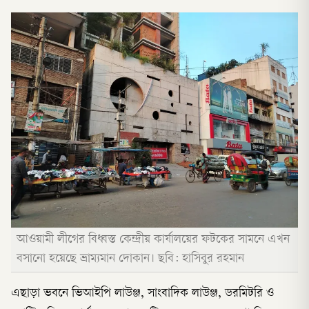
আওয়ামী লীগের বিধ্বস্ত কেন্দ্রীয় কার্যালয়ের ফটকের সামনে এখন
বসানো হয়েছে ভ্রাম্যমান দোকান। ছবি: হাসিবুর রহমান
এছাড়া ভবনে ভিআইপি লাউঞ্জ, সাংবাদিক লাউঞ্জ, ডরমিটরি ও