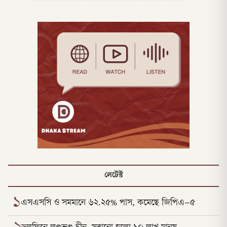
লেটেস্ট
১
এসএসসি ও সমমানে ৬২.২৫% পাস, কমেছে জিপিএ–৫