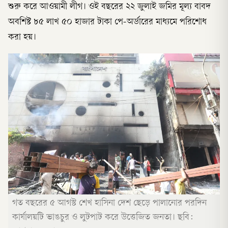
শুরু করে আওয়ামী লীগ। ওই বছরের ২২ জুলাই জমির মূল্য বাবদ
অবশিষ্ট ৮৫ লাখ ৫০ হাজার টাকা পে-অর্ডারের মাধ্যমে পরিশোধ
করা হয়।
গত বছরের ৫ আগস্ট শেখ হাসিনা দেশ ছেড়ে পালানোর পরদিন
কার্যালয়টি ভাঙচুর ও লুটপাট করে উত্তেজিত জনতা। ছবি: