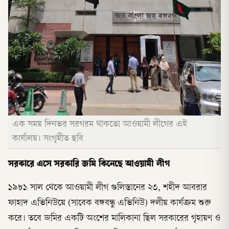
এক সময় দিনভর সরগরম থাকতো আওয়ামী লীগের এই
কার্যালয়। সংগৃহীত ছবি
সরকারে এসে সরকারি জমি কিনেছে আওয়ামী লীগ
১৯৮১ সাল থেকে আওয়ামী লীগ গুলিস্তানের ২৩, শহীদ আবরার
ফাহাদ এভিনিউয়ে (সাবেক বঙ্গবন্ধু এভিনিউ) দলীয় কার্যক্রম শুরু
করে। তবে জমির একটি অংশের মালিকানা ছিল সরকারের গৃহায়ণ ও