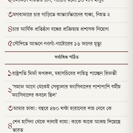
২
ডলফিনে লণ্ডভণ্ড চীন, সরানো হলো ১০ লাখ মানুষ
৩
মগবাজারে চার গাড়িতে কাভার্ডভ্যানের ধাক্কা, নিহত ২
৪
চার আর্থিক প্রতিষ্ঠান বন্ধের প্রক্রিয়ায় প্রশাসক নিয়োগ
৫
সৌদিতে আগুনে নওগাঁ-নাটোরের ১৬ জনের মৃত্যু
সর্বাধিক পঠিত
১
রাষ্ট্রপতি মির্জা ফখরুল, মহাসচিবের দায়িত্ব পাচ্ছেন রিজভী
‘সমাজ আগে থেকেই সেক্যুলার ফ্যাসিবাদের পাশাপাশি ধর্মীয়
২
ফ্যাসিবাদের কবলে ছিল’
৩
আমার ঢাকা: বছরে ৪৮০ ঘণ্টা হারানোর দায় নেবে কে
শেখ হাসিনা থেকে দালাই লামা: কাকে কাকে আশ্রয় দিয়েছে
৪
ভারত