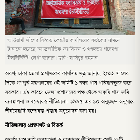
আওয়ামী লীগের বিধ্বস্ত কেন্দ্রীয় কার্যালয়ের ফটকের সামনে
টানানো হয়েছে ‘আন্তর্জাতিক ফ্যাসিজম ও গণহত্যা গবেষণা
ইন্সটিটিউট’ লেখা ব্যানার। ছবি: হাসিবুর রহমান
অবশ্য ঢাকা জেলা প্রশাসকের কার্যালয় সূত্র জানায়, ২০১১ সালের
দিকে গণপূর্ত মন্ত্রণালয়ের ওই জমিটি ১ নম্বর খাস খতিয়ানভুক্ত করে
সরকার। এই কারণে জেলা প্রশাসনের পক্ষ থেকে অকৃষি খাস জমি
ব্যবস্থাপনা ও বন্দোবস্ত নীতিমালা- ১৯৯৫-এর ১০ অনুচ্ছেদ অনুসারে
দীর্ঘমেয়াদি বন্দোবস্ত প্রস্তাব অনুমোদন করা হয়।
নীতিমালার প্রেক্ষাপট ও বিতর্ক