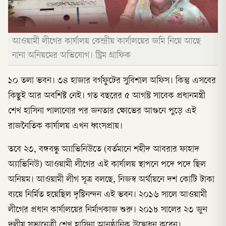
আওয়ামী লীগের কার্যালয় কেন্দ্রীয় কার্যালয়ের জমি নিয়ে আছে
নানা অনিয়মের অভিযোগ। স্ট্রিম গ্রাফিক
১০ তলা ভবন। ৩৪ হাজার বর্গফুটের সুবিশাল অফিস। কিন্তু এসবের
কিছুই আর অবশিষ্ট নেই। গত বছরের ৫ আগস্ট সাবেক প্রধানমন্ত্রী
শেখ হাসিনা পালানোর পর জনতার ক্ষোভের আগুনে পুড়ে এই
রাজনৈতিক কার্যালয় এখন ধ্বংসপ্রায়।
তবে ২৩, বঙ্গবন্ধু অ্যাভিনিউতে (বর্তমানে শহীদ আবরার ফাহাদ
অ্যাভিনিউ) আওয়ামী লীগের এই কার্যালয় স্থাপনে পদে পদে ছিল
অনিয়ম। আওয়ামী লীগ সূত্র বলছে, নিজস্ব অর্থায়নে দশ কোটি টাকা
ব্যয়ে নির্মিত হয়েছিল দৃষ্টিনন্দন এই ভবন। ২০১৬ সালে আওয়ামী
লীগের প্রধান কার্যালয়ের নির্মাণকাজ শুরু। ২০১৮ সালের ২৩ জুন
দলীয় সভানেত্রী শেখ হাসিনা আনুষ্ঠানিক উদ্বোধন করেন।