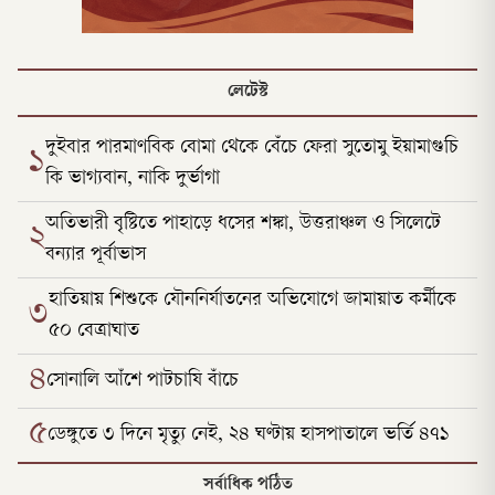
লেটেস্ট
দুইবার পারমাণবিক বোমা থেকে বেঁচে ফেরা সুতোমু ইয়ামাগুচি
১
কি ভাগ্যবান, নাকি দুর্ভাগা
অতিভারী বৃষ্টিতে পাহাড়ে ধসের শঙ্কা, উত্তরাঞ্চল ও সিলেটে
২
বন্যার পূর্বাভাস
হাতিয়ায় শিশুকে যৌননির্যাতনের অভিযোগে জামায়াত কর্মীকে
৩
৫০ বেত্রাঘাত
৪
সোনালি আঁশে পাটচাষি বাঁচে
৫
ডেঙ্গুতে ৩ দিনে মৃত্যু নেই, ২৪ ঘণ্টায় হাসপাতালে ভর্তি ৪৭১
সর্বাধিক পঠিত