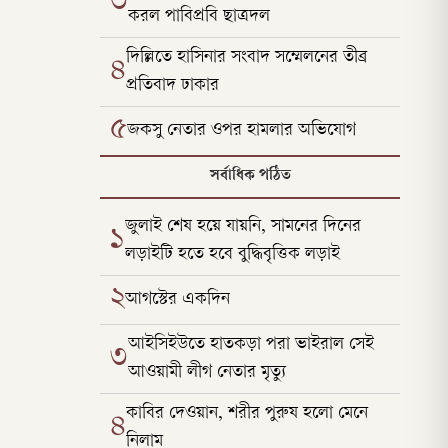
৩
করল পাবিপ্রবি ছাত্রদল
দিল্লিতে হাসিনার সংবাদ সম্মেলনের তীব্র
৪
প্রতিবাদ ঢাকার
৫
জকসু নেতার ওপর হামলার অভিযোগ
সর্বাধিক পঠিত
জুলাই শেষ হয়ে যায়নি, সামনের দিনের
১
লড়াইটি হতে হবে বুদ্ধিবৃত্তিক লড়াই
২
আগস্টের একদিন
আইসিইউতে হাতকড়া পরা ভাইরাল সেই
৩
আওয়ামী লীগ নেতার মৃত্যু
কাবির দেওয়ান, শরীর পুরুষ হলো মেনে
৪
নিলাম