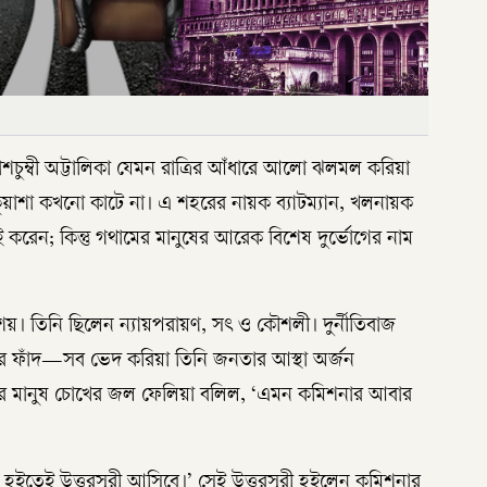
চুম্বী অট্টালিকা যেমন রাত্রির আঁধারে আলো ঝলমল করিয়া
য়াশা কখনো কাটে না। এ শহরের নায়ক ব্যাটম্যান, খলনায়ক
 করেন; কিন্তু গথামের মানুষের আরেক বিশেষ দুর্ভোগের নাম
। তিনি ছিলেন ন্যায়পরায়ণ, সৎ ও কৌশলী। দুর্নীতিবাজ
তির ফাঁদ—সব ভেদ করিয়া তিনি জনতার আস্থা অর্জন
মের মানুষ চোখের জল ফেলিয়া বলিল, ‘এমন কমিশনার আবার
বংশ হইতেই উত্তরসূরী আসিবে।’ সেই উত্তরসূরী হইলেন কমিশনার