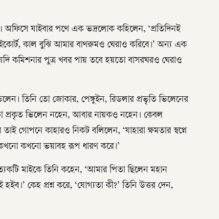
। অফিসে যাইবার পথে এক ভদ্রলোক কহিলেন, ‘প্রতিদিনই
কোর্ট, কাল বুঝি আমার বাথরুমও ঘেরাও করিবে।’ অন্য এক
ে, যদি কমিশনার পুত্র খবর পায় তবে হয়তো বাসরঘরও ঘেরাও
 পড়িলেন। তিনি তো জোকার, পেঙ্গুইন, রিডলার প্রভৃতি ভিলেনের
ত্র তো প্রকৃত ভিলেন নহেন, আবার নায়কও নহেন। কেবল
ম্যান তাই গোপনে কাহারও নিকট বলিলেন, ‘যাহারা ক্ষমতার স্বপ্নে
াই কখনো কখনো ভয়াবহ রূপ ধারণ করে।’
প্রত্যেকটি মাইকে তিনি কহেন, ‘আমার পিতা ছিলেন মহান
।’ কেহ প্রশ্ন করে, ‘যোগ্যতা কী?’ তিনি উত্তর দেন,