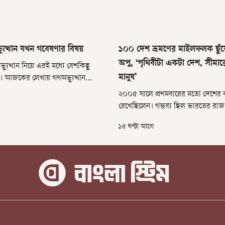
যুত্থান যখন গবেষণার বিষয়
১০০ দেশ ভ্রমণের মাইলফলক ছুঁয়
অপু, ‘পৃথিবীটা একটা দেশ, সীমার
্যুত্থান নিয়ে এরই মধ্যে বেশকিছু
মানুষ’
। আজকের লেখায় গণঅভ্যুত্থান
ি গবেষণা নিয়ে আলোচনা করব।
২০০৫ সালে প্রথমবারের মতো দেশের 
এই গণঅভ্যুত্থানকে তিনটি ভিন্ন
রেখেছিলেন। গন্তব্য ছিল ভারতের রাজধা
ে গবেষকরা বিশ্লেষণ করেছেন।
সেখান থেকেই শুরু হয়েছিল দীর্ঘ পথচল
১৫ ঘণ্টা আগে
দশক পর এসে পৌঁছেছে ১০০ দেশ ভ্র
মাইলফলকে। আফ্রিকার দেশ জাম্বিয়ায়
মাইলফলক স্পর্শ করেছেন বাংলাদেশের 
তানভীর অপু।