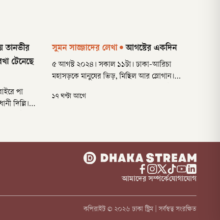
ে তানভীর
সুমন সাজ্জাদের লেখা
•
আগস্টের একদিন
েখা টেনেছে
৫ আগস্ট ২০২৪। সকাল ১১টা। ঢাকা-আরিচা
মহাসড়কে মানুষের ভিড়, মিছিল আর স্লোগান।
দেশজুড়ে তখন খুনের বন্যা। যা দেখিনি, তা-ই দেখছি
বাইরে পা
১৭ ঘণ্টা আগে
—চোখের সামনে। দলে দলে কোত্থেকে আসছে এত
নী দিল্লি।
মানুষ? ভেতরে ভেতরে একটা অভ্যুত্থান ঘটে গেছে।
া, যা দুই
মণের
 পা রেখে এই
ভ্রমণপিপাসু
আমাদের সম্পর্কে
যোগাযোগ
কপিরাইট ©
২০২৬
ঢাকা স্ট্রিম | সর্বস্বত্ব সংরক্ষিত