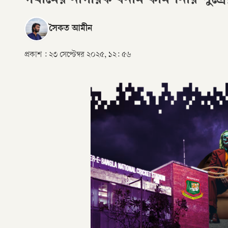
গথামের নাগরিক বনাম কমিশনার পুত্র
সৈকত আমীন
প্রকাশ :
২৩ সেপ্টেম্বর ২০২৫, ১২: ৫৬