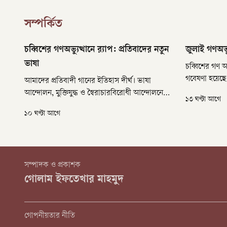
সম্পর্কিত
চব্বিশের গণঅভ্যুত্থানে র‌্যাপ: প্রতিবাদের নতুন
জুলাই গণঅভ্
ভাষা
চব্বিশের গণ অভ
গবেষণা হয়েছে
আমাদের প্রতিবাদী গানের ইতিহাস দীর্ঘ। ভাষা
পরবর্তী তিনট
আন্দোলন, মুক্তিযুদ্ধ ও স্বৈরাচারবিরোধী আন্দোলনে
১৩ ঘণ্টা আগে
গবেষণাগুলোতে 
সংগীত রাজপথে মানুষকে উদ্বুদ্ধ করেছে। প্রতিটি
১০ ঘণ্টা আগে
দৃষ্টিকোণ থেক
আন্দোলনেই প্রতিবাদী গান নিজস্ব স্বর ও স্বকীয়তা
নিয়ে হাজির হয়েছে। চব্বিশের গণঅভ্যুত্থান সেই ধারায়
নতুন মাত্রা যোগ করেছে র‌্যাপ গান।
সম্পাদক ও প্রকাশক
গোলাম ইফতেখার মাহমুদ
গোপনীয়তার নীতি