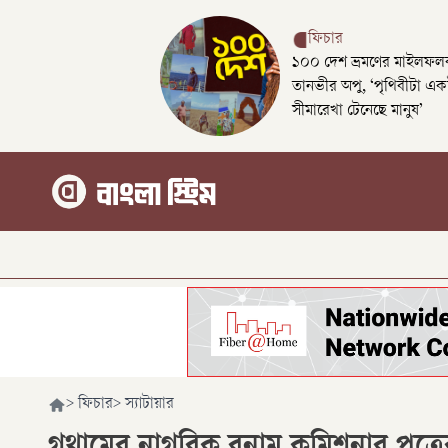
ফিচার
১০০ দেশ ভ্রমণের মাইলফলক
তানভীর অপু, ‘পৃথিবীটা এক
সীমারেখা টেনেছে মানুষ’
>
ফিচার
>
স্যাটায়ার