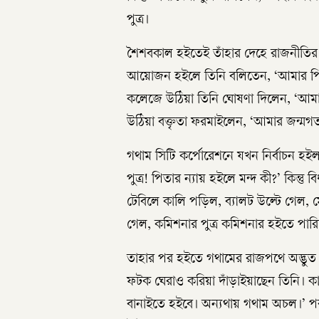
পুত্র।
শৈশবকাল হইতেই তাঁহার দেহে রাজনীতির 
আয়োজন হইলে তিনি বলিতেন, ‘আমার প
কলেজে উঠিয়া তিনি ঘোষণা দিলেন, ‘আমার 
উঠিয়া বক্তৃতা ফরমাইলেন, ‘আমার জন্মগ
গথাম সিটি কর্পোরেশনে যখন নির্বাচন হইল
পুত্র! পিতার ন্যায় হইলে মন্দ কী?’ কিন্
টেবিলে কালি পড়িল, ব্যালট উল্টে গেল, 
গেল, কমিশনার পুত্র কমিশনার হইতে পার
তাহার পর হইতে গথামের রাজপথে অদ্ভুত দৃ
ফটক ঘেরাও করিয়া দাঁড়াইয়াছেন তিনি।
বানাইতে হইবে। অন্যথায় গথাম অচল।’ পর