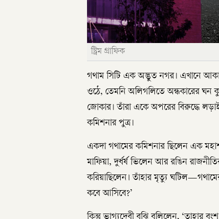
স্ট্রিম গ্রাফিক
গথাম সিটি এক অদ্ভুত নগর। এখানে আকাশ
ওঠে, তেমনি অলিগলিতে অন্ধকারের ঘন কু
জোকার। তাঁরা একে অপরের বিরুদ্ধে লড়াই
কমিশনার পুত্র।
একদা গথামের কমিশনার ছিলেন এক মহাশয়
মাফিয়া, দুর্ধর্ষ ভিলেন আর রঙিন রাজনী
করিয়াছিলেন। তাঁহার মৃত্যু ঘটিল—গথা
কবে আসিবে?’
কিন্তু ভাগ্যদেবী বুঝি বলিলেন, ‘তাহার 