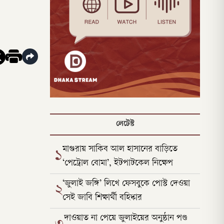
লেটেস্ট
মাগুরায় সাকিব আল হাসানের বাড়িতে
১
‘পেট্রোল বোমা’, ইটপাটকেল নিক্ষেপ
‘জুলাই জঙ্গি’ লিখে ফেসবুকে পোস্ট দেওয়া
২
সেই জাবি শিক্ষার্থী বহিষ্কার
দাওয়াত না পেয়ে জুলাইয়ের অনুষ্ঠান পণ্ড