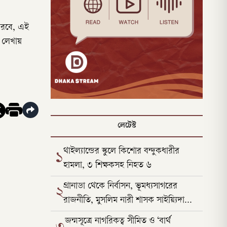
করবে, এই
 লেখায়
লেটেস্ট
থাইল্যান্ডের স্কুলে কিশোর বন্দুকধারীর
১
হামলা, ৩ শিক্ষকসহ নিহত ৬
গ্রানাডা থেকে নির্বাসন, ভূমধ্যসাগরের
২
রাজনীতি, মুসলিম নারী শাসক সাইয়্যিদা
আল-হুররার উত্থান
জন্মসূত্রে নাগরিকত্ব সীমিত ও ‘বার্থ