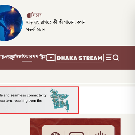
ফিচার
হাড় সুস্থ রাখতে কী কী খাবেন, কখন
সতর্ক হবেন
ফিচার
নার
এক্সক্লুসিভ
পপ স্ট্রিম