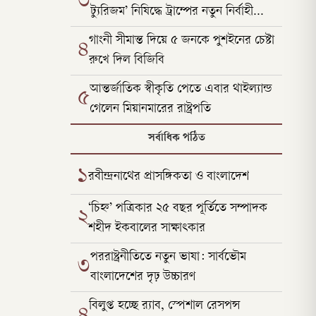
৩
ট্যুরিজম’ নিষিদ্ধে ট্রাম্পের নতুন নির্বাহী
আদেশ
গাংনী সীমান্ত দিয়ে ৫ জনকে পুশইনের চেষ্টা
৪
রুখে দিল বিজিবি
আন্তর্জাতিক স্বীকৃতি পেতে এবার থাইল্যান্ড
৫
গেলেন মিয়ানমারের রাষ্ট্রপতি
সর্বাধিক পঠিত
১
রবীন্দ্রনাথের প্রাসঙ্গিকতা ও বাংলাদেশ
‘চিহ্ন’ পত্রিকার ২৫ বছর পূর্তিতে সম্পাদক
২
শহীদ ইকবালের সাক্ষাৎকার
পররাষ্ট্রনীতিতে নতুন ভাষা: সার্বভৌম
৩
বাংলাদেশের দৃঢ় উচ্চারণ
বিলুপ্ত হচ্ছে র‍্যাব, স্পেশাল রেসপন্স
৪