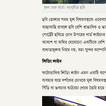
রুল অফ থার্ড। সংগৃহীত ছবি
ছবি তোলার সময় মূল বিষয়বস্তুকে একেবার
কাছাকাছি রাখলে ছবি বেশি স্বাভাবিক ও ভা
পোর্ট্রেট ছবিতে চোখ উপরের থার্ড লাইনে
আকাশ বা জমির যেকোনো একটিকে বেশি জা
বাধ্যতামূলক নিয়ম নয়, বরং সুন্দর কম্
লিডিং লাইন
ফটোগ্রাফির লিডিং লাইন এমন একটি কম্প
ব্যবহার করে দর্শকের চোখকে মূল বিষয়বস্
সিঁড়ি বা ভবনের কাঠামো থেকে তৈরি হতে 