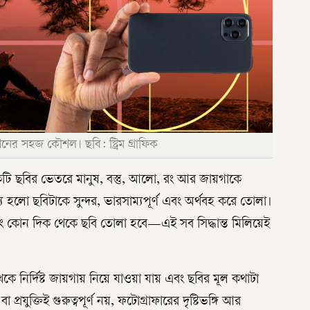
ের সহজ কৌশল। ছবি: স্ট্রিম গ্রাফিক
ি ছবির ভেতরে মানুষ, বস্তু, আলো, রং আর জায়গাকে
হলো ছবিটাকে সুন্দর, ভারসাম্যপূর্ণ এবং অর্থবহ করে তোলা।
বং কোন দিক থেকে ছবি তোলা হবে—এই সব সিদ্ধান্ত মিলিয়েই
ে নির্দিষ্ট জায়গায় নিয়ে যাওয়া যায় এবং ছবির মূল কথাটা
্রযুক্তিই গুরুত্বপূর্ণ নয়, ফটোগ্রাফারের দৃষ্টিভঙ্গি আর