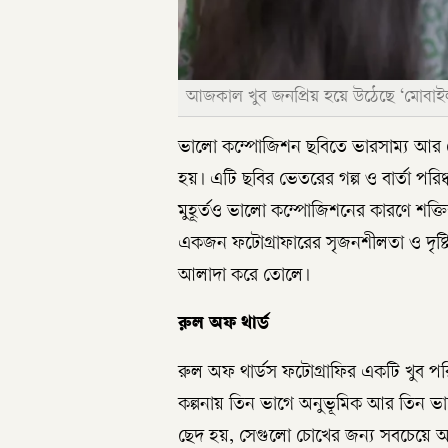
আজকাল খুব জনপ্রিয় হয়ে উঠেছে ‘মোবা
ভালো কম্পোজিশন ছবিতে ভারসাম্য আর সৌন
হয়। এটি ছবির ভেতরের গল্প ও বার্তা পর
মুহূর্তও ভালো কম্পোজিশনের কারণে শক্
একজন ফটোগ্রাফারের সৃজনশীলতা ও দৃষ্টি
আলাদা করে তোলে।
রুল অফ থার্ড
রুল অফ থার্ডস ফটোগ্রাফির একটি খুব প
কল্পনায় তিন ভাগে অনুভূমিক আর তিন ভা
ছেদ হয়, সেগুলো চোখের জন্য সবচেয়ে আ