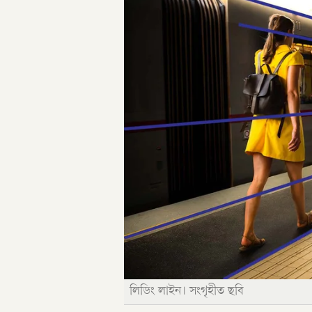
লিডিং লাইন। সংগৃহীত ছবি