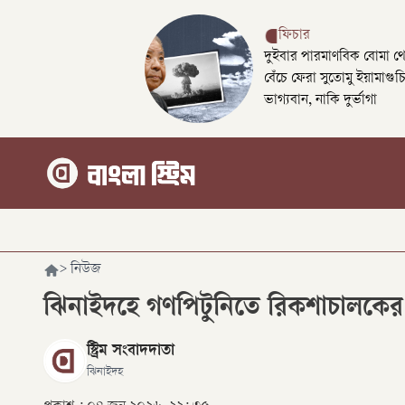
ফিচার
দুইবার পারমাণবিক বোমা থ
বেঁচে ফেরা সুতোমু ইয়ামাগুচ
ভাগ্যবান, নাকি দুর্ভাগা
>
নিউজ
ঝিনাইদহে গণপিটুনিতে রিকশাচালকের ম
স্ট্রিম সংবাদদাতা
ঝিনাইদহ