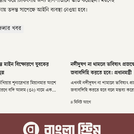
্ধার করে চিকিৎসার জন্য হাসপাতালে ভর্তি করেছিল। মরদেহ
ায় তদন্ত সাপেক্ষে আইনি ব্যবস্থা নেওয়া হবে।
েলার খবর
তে মাইন বিস্ফোরণে যুবকের
নদীদূষণ না থামলে ভবিষ্যৎ প্রজন্
ন্ন
জবাবদিহি করতে হবে: প্রধানমন্ত্রী
খিয়ায় শূন্যরেখার মিয়ানমার অংশে
এখনই নদীদূষণ না থামালে ভবিষ্যৎ প্র
্ফোরণে বদি আলম (৩২) নামে এক
জবাবদিহি করতে হবে বলে মন্তব্য করেছেন
রুতর আহত হয়েছেন। বিস্ফোরণের
তারেক রহমান। বৃহস্পতিবার (৬ আগস্
৪ মিনিট আগে
 পায়ের গোড়ালি বিচ্ছিন্ন হয়ে গেছে।
‘বুড়িগঙ্গা নদীর পানি ও পরিবেশ উন্নয়ন
 সকাল ১০টার দিকে উপজেলার
এ কথা বলেন তিনি। বৈঠক শেষে প্রধানমন্
য়নের বালুখালী সীমান্তসংলগ্ন নাফ
সচিব শাহাদাৎ স্বাধীন এসব তথ্য জানি
এ ঘটনা ঘটে।