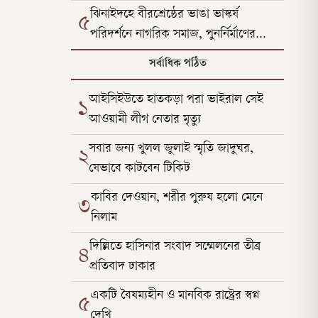
ঝিনাইদহে বীরশ্রেষ্ঠের ভাঙা ভাস্কর্য
৫
পরিদর্শনে নাগরিক সমাজ, পুনর্নির্মাণের
দাবি
সর্বাধিক পঠিত
আইসিইউতে হাতকড়া পরা ভাইরাল সেই
১
আওয়ামী লীগ নেতার মৃত্যু
সবার জন্য খুলল জুলাই স্মৃতি জাদুঘর,
২
যেভাবে কাটবেন টিকিট
কাবির দেওয়ান, শরীর পুরুষ হলো মেনে
৩
নিলাম
দিল্লিতে হাসিনার সংবাদ সম্মেলনের তীব্র
৪
প্রতিবাদ ঢাকার
একটি বৈষম্যহীন ও মানবিক রাষ্ট্রের স্বপ্ন
৫
দেখি