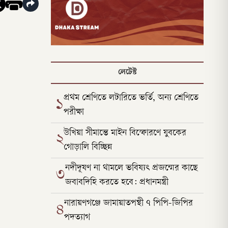
লেটেস্ট
প্রথম শ্রেণিতে লটারিতে ভর্তি, অন্য শ্রেণিতে
১
পরীক্ষা
উখিয়া সীমান্তে মাইন বিস্ফোরণে যুবকের
২
গোড়ালি বিচ্ছিন্ন
নদীদূষণ না থামলে ভবিষ্যৎ প্রজন্মের কাছে
৩
জবাবদিহি করতে হবে: প্রধানমন্ত্রী
নারায়ণগঞ্জে জামায়াতপন্থী ৭ পিপি-জিপির
৪
পদত্যাগ