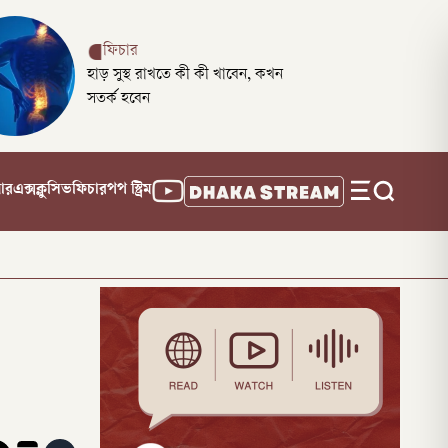
ফিচার
হাড় সুস্থ রাখতে কী কী খাবেন, কখন
সতর্ক হবেন
নার
এক্সক্লুসিভ
ফিচার
পপ স্ট্রিম