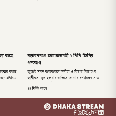
মের কাছে
নারায়ণগঞ্জে জামায়াতপন্থী ৭ পিপি-জিপির
পদত্যাগ
জন্মের কাছে
জুলাই সনদ বাস্তবায়নে অনীহা ও বিচার বিভাগের
 প্রধানমন্ত্রী
স্বাধীনতা ক্ষুণ্ণ হওয়ার অভিযোগে নারায়ণগঞ্জের সাত
ট) সচিবালয়ে
জামায়াতপন্থী আইনজীবী পদত্যাগ করেছেন। তাঁরা
৪৪ মিনিট আগে
’ শীর্ষক বৈঠকে
আদালতের অতিরিক্ত ও সহকারী পাবলিক
ত্রীর উপ-প্রেস
প্রসিকিউটর (পিপি) এবং সহকারী গভর্নমেন্ট প্লিডারের
য়েছেন।
(জিপি) দায়িত্বে ছিলেন।