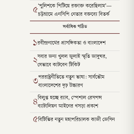
‘পুলিশকে পিটিয়ে রক্তাক্ত করেছিলাম’—
৫
চট্টগ্রামে এনসিপি নেতার বক্তব্যে বিতর্ক
সর্বাধিক পঠিত
১
রবীন্দ্রনাথের প্রাসঙ্গিকতা ও বাংলাদেশ
সবার জন্য খুলল জুলাই স্মৃতি জাদুঘর,
২
যেভাবে কাটবেন টিকিট
পররাষ্ট্রনীতিতে নতুন ভাষা: সার্বভৌম
৩
বাংলাদেশের দৃঢ় উচ্চারণ
বিলুপ্ত হচ্ছে র‍্যাব, স্পেশাল রেসপন্স
৪
ব্যাটালিয়ন আইনের খসড়া প্রকাশ
৫
বিটিভির নতুন মহাপরিচালক কাজী জেসিন