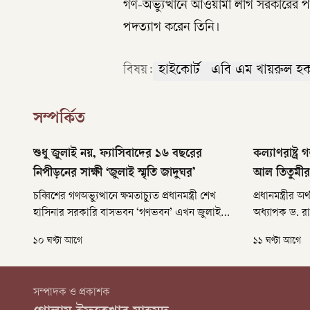
গণ-অভ্যুত্থানে আওয়ামী লীগ সরকারের
পদত্যাগ করেন তিনি।
বিষয়:
হাইকোর্ট
এবি এম খায়রুল হ
সম্পর্কিত
শুধু জুলাই নয়, ফ্যাসিবাদের ১৬ বছরের
কল্যাণরাষ্ট্
নিপীড়নের সাক্ষী ‘জুলাই স্মৃতি জাদুঘর’
আল তিতুমীর
চব্বিশের গণঅভ্যুত্থানে ক্ষমতাচ্যুত প্রধানমন্ত্রী শেখ
প্রধানমন্ত্রীর 
হাসিনার সরকারি বাসভবন ‘গণভবন’ এখন জুলাই
অধ্যাপক ড. র
স্মৃতি জাদুঘর। গণঅভ্যুত্থানের দ্বিতীয় বর্ষপূর্তিতে গত ৫
সরকারের লক্ষ্
১০ ঘণ্টা আগে
১১ ঘণ্টা আগে
আগস্ট জাদুঘরটি সর্বসাধারণের জন্য উন্মুক্ত করা
অধিকারভিত্তিক 
হয়েছে। তবে এটি শুধু চব্বিশের জুলাই নয়, আওয়ামী
লীগের ফ্যাসিবাদী শাসনামলের নিপীড়ন-নৃশংসতার
সম্পাদক ও প্রকাশক
সাক্ষী।