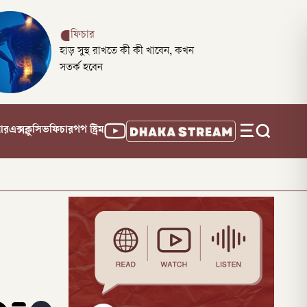
ফিচার
হাড় সুস্থ রাখতে কী কী খাবেন, কখন
সতর্ক হবেন
নার
এক্সক্লুসিভ
ফিচার
পপ স্ট্রিম