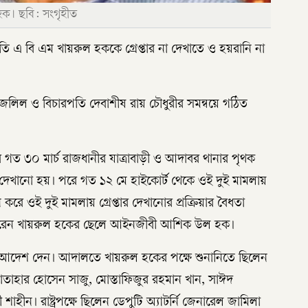
হক। ছবি: সংগৃহীত
ারপতি এ বি এম খায়রুল হককে গ্রেপ্তার না দেখাতে ও হয়রানি না
লিল ও বিচারপতি দেবাশীষ রায় চৌধুরীর সমন্বয়ে গঠিত
গত ৩০ মার্চ রাজধানীর যাত্রাবাড়ী ও আদাবর থানার পৃথক
ার দেখানো হয়। পরে গত ১২ মে হাইকোর্ট থেকে ওই দুই মামলায়
ন করে ওই দুই মামলায় গ্রেপ্তার দেখানোর প্রক্রিয়ার বৈধতা
িট করেন খায়রুল হকের ছেলে আইনজীবী আশিক উল হক।
আদেশ দেন। আদালতে খায়রুল হকের পক্ষে শুনানিতে ছিলেন
মোতাহার হোসেন সাজু, মোস্তাফিজুর রহমান খান, সাঈদ
ন। রাষ্ট্রপক্ষে ছিলেন ডেপুটি অ্যাটর্নি জেনারেল জামিলা