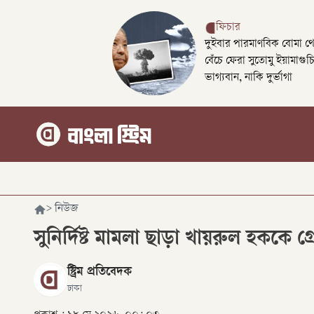
ফিচার
দুইবার পারমাণবিক বোমা থ
বেঁচে ফেরা সুতোমু ইয়ামাগুচ
ভাগ্যবান, নাকি দুর্ভাগা
>
নিউজ
সুনির্দিষ্ট মামলা ছাড়া খায়রুল হককে গ্র
স্ট্রিম প্রতিবেদক
ঢাকা