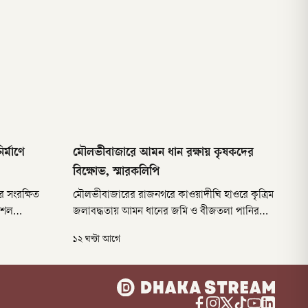
র্মাণে
মৌলভীবাজারে আমন ধান রক্ষায় কৃষকদের
বিক্ষোভ, স্মারকলিপি
 সংরক্ষিত
মৌলভীবাজারের রাজনগরে কাওয়াদীঘি হাওরে কৃত্রিম
ৌশল
জলাবদ্ধতায় আমন ধানের জমি ও বীজতলা পানির
ার্যক্রমের
নিচে তলিয়ে যাওয়ায় বিক্ষভ করেছে স্থানীয় কৃষকেরা।
১২ ঘণ্টা আগে
াইকোর্ট।
বিক্ষোভ শেষে তারা জেলা প্রশাসক বরাবর স্মারকলিপি
দিয়েছেন।