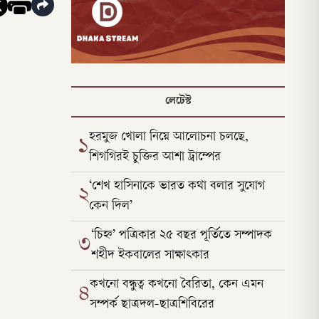
লেটেস্ট
হরমুজ খোলা নিয়ে আলোচনা চলছে,
১
শিগগিরই চুক্তির আশা ট্রাম্পের
‘শেখ হাসিনাকে ভারত কথা বলার সুযোগ
২
কেন দিল’
‘চিহ্ন’ পত্রিকার ২৫ বছর পূর্তিতে সম্পাদক
৩
শহীদ ইকবালের সাক্ষাৎকার
কখনো বন্ধুত্ব কখনো বৈরিতা, কেন এমন
৪
সম্পর্ক ছাত্রদল-ছাত্রশিবিরের