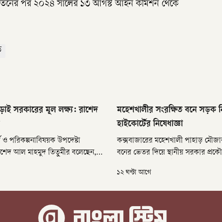
 পতনের পর ২০২৪ সালের ১৩ আগস্ট আইন কমিশন থেকে
ক
র গড়াই সরকারের মূল লক্ষ্য: রাশেদ
মহেশখালীর সংরক্ষিত বনে সড়ক নি
হাইকোর্টের নিষেধাজ্ঞা
অর্থ ও পরিকল্পনাবিষয়ক উপদেষ্টা
কক্সবাজারের মহেশখালী পাহাড় মৌজার
াশেদ আল মাহমুদ তিতুমীর বলেছেন,
বনের ভেতর দিয়ে স্থানীয় সরকার প্রক
য কেবল নতুন ভাতা চালু নয়, বরং
অধিদপ্তরের (এলজিইডি) সড়ক নির্মাণ ক
১২ ঘণ্টা আগে
কল্যাণরাষ্ট্র গড়া।
ওপর দুই মাসের নিষেধাজ্ঞা দিয়েছেন হ