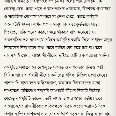
সর্বাত্মক কর্মসূচি নিঃসন্দেহে বড় চমক। দলের শীর্ষ নেতৃত্বই এই
ঘোষণা দেয়। ঢাকা শহর ও আশপাশের এলাকায়, বিশেষত গণমাধ্যম
ও সামাজিক যোগাযোগমাধ্যমে যা দেখা গেছে, তাতে কর্মসূচি
অনেকটাই সফল। এখন প্রশ্ন—মানুষ কি স্বতঃস্ফূর্তভাবে সাড়া
দিয়েছে, নাকি ভয়ের কারণে ঘরে থাকতে বাধ্য হয়েছে? বড়
রাজনৈতিক দল রাজপথে সহিংস কর্মসূচির হুমকি দিলে সাধারণ মানুষ
নিজেদের নিরাপত্তার কথা ভেবে বাইরে বের হতে চায় না। তবে
কারণ যাই হোক, আওয়ামী লীগের দৃষ্টিতে এটি এক ধরনের অর্জন।
কর্মসূচির সমান্তরালে দেশজুড়ে সংঘাত ও নাশকতার চিত্রও স্পষ্ট।
বিভিন্ন স্থানে আওয়ামী লীগের কর্মীদের ঝটিকা মিছিল দেখা গেছে।
পাশাপাশি যানবাহনে অগ্নিসংযোগ, ককটেল বিস্ফোরণের মতো
নাশকতার অভিযোগ সরাসরি আওয়ামী লীগের দিকেই উঠেছে।
যেহেতু কর্মসূচিটি তাদের, তাই দায়ও তাদের ওপর বর্তায়। তবে
বাংলাদেশের রাজনীতিতে প্রতিপক্ষকে বিব্রত করতে অরাজনৈতিক
উপাদান দিয়ে নাশকতা চালানোর ঘটনাও নতুন নয়। কিন্তু কারণ যাই