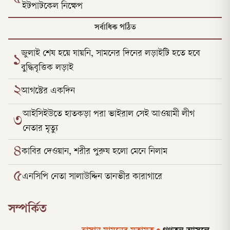
ইটপাটকেল নিক্ষেপ
সর্বাধিক পঠিত
জুলাই শেষ হয়ে যায়নি, সামনের দিনের লড়াইটি হতে হবে
১
বুদ্ধিবৃত্তিক লড়াই
২
আগস্টের একদিন
আইসিইউতে হাতকড়া পরা ভাইরাল সেই আওয়ামী লীগ
৩
নেতার মৃত্যু
৪
কাবির দেওয়ান, শরীর পুরুষ হলো মেনে নিলাম
৫
এনসিপি নেতা সালাউদ্দিন তানভীর কারাগারে
সম্পর্কিত