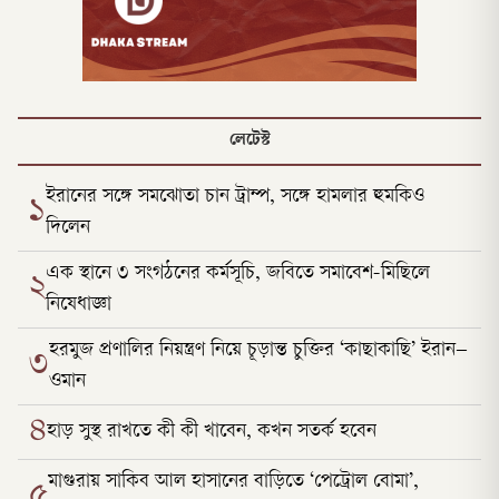
লেটেস্ট
ইরানের সঙ্গে সমঝোতা চান ট্রাম্প, সঙ্গে হামলার হুমকিও
১
দিলেন
এক স্থানে ৩ সংগঠনের কর্মসূচি, জবিতে সমাবেশ-মিছিলে
২
নিষেধাজ্ঞা
হরমুজ প্রণালির নিয়ন্ত্রণ নিয়ে চূড়ান্ত চুক্তির ‘কাছাকাছি’ ইরান–
৩
ওমান
৪
হাড় সুস্থ রাখতে কী কী খাবেন, কখন সতর্ক হবেন
মাগুরায় সাকিব আল হাসানের বাড়িতে ‘পেট্রোল বোমা’,
৫