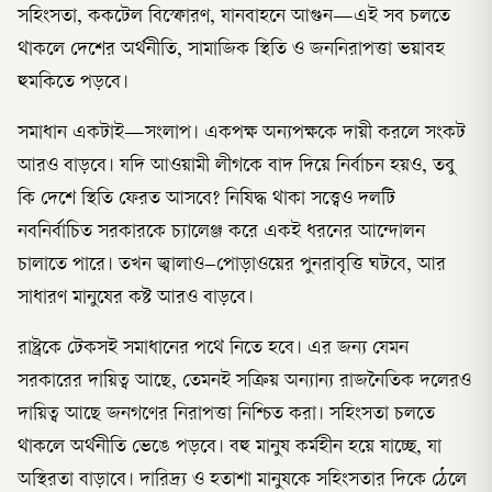
সহিংসতা, ককটেল বিস্ফোরণ, যানবাহনে আগুন—এই সব চলতে
থাকলে দেশের অর্থনীতি, সামাজিক স্থিতি ও জননিরাপত্তা ভয়াবহ
হুমকিতে পড়বে।
সমাধান একটাই—সংলাপ। একপক্ষ অন্যপক্ষকে দায়ী করলে সংকট
আরও বাড়বে। যদি আওয়ামী লীগকে বাদ দিয়ে নির্বাচন হয়ও, তবু
কি দেশে স্থিতি ফেরত আসবে? নিষিদ্ধ থাকা সত্ত্বেও দলটি
নবনির্বাচিত সরকারকে চ্যালেঞ্জ করে একই ধরনের আন্দোলন
চালাতে পারে। তখন জ্বালাও–পোড়াওয়ের পুনরাবৃত্তি ঘটবে, আর
সাধারণ মানুষের কষ্ট আরও বাড়বে।
রাষ্ট্রকে টেকসই সমাধানের পথে নিতে হবে। এর জন্য যেমন
সরকারের দায়িত্ব আছে, তেমনই সক্রিয় অন্যান্য রাজনৈতিক দলেরও
দায়িত্ব আছে জনগণের নিরাপত্তা নিশ্চিত করা। সহিংসতা চলতে
থাকলে অর্থনীতি ভেঙে পড়বে। বহু মানুষ কর্মহীন হয়ে যাচ্ছে, যা
অস্থিরতা বাড়াবে। দারিদ্র্য ও হতাশা মানুষকে সহিংসতার দিকে ঠেলে