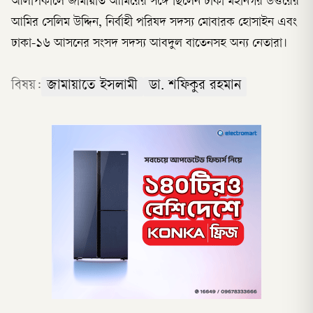
আলাপকালে জামায়াত আমিরের সঙ্গে ছিলেন ঢাকা মহানগর উত্তরের
আমির সেলিম উদ্দিন, নির্বাহী পরিষদ সদস্য মোবারক হোসাইন এবং
ঢাকা-১৬ আসনের সংসদ সদস্য আবদুল বাতেনসহ অন্য নেতারা।
বিষয়:
জামায়াতে ইসলামী
ডা. শফিকুর রহমান