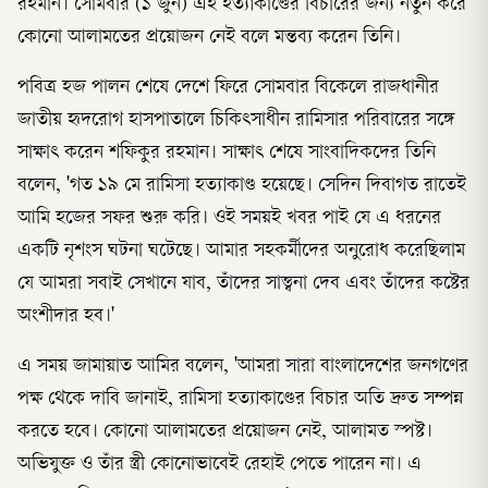
রহমান। সোমবার (১ জুন) এই হত্যাকাণ্ডের বিচারের জন্য নতুন করে
কোনো আলামতের প্রয়োজন নেই বলে মন্তব্য করেন তিনি।
পবিত্র হজ পালন শেষে দেশে ফিরে সোমবার বিকেলে রাজধানীর
জাতীয় হৃদরোগ হাসপাতালে চিকিৎসাধীন রামিসার পরিবারের সঙ্গে
সাক্ষাৎ করেন শফিকুর রহমান। সাক্ষাৎ শেষে সাংবাদিকদের তিনি
বলেন, 'গত ১৯ মে রামিসা হত্যাকাণ্ড হয়েছে। সেদিন দিবাগত রাতেই
আমি হজের সফর শুরু করি। ওই সময়ই খবর পাই যে এ ধরনের
একটি নৃশংস ঘটনা ঘটেছে। আমার সহকর্মীদের অনুরোধ করেছিলাম
যে আমরা সবাই সেখানে যাব, তাঁদের সান্ত্বনা দেব এবং তাঁদের কষ্টের
অংশীদার হব।'
এ সময় জামায়াত আমির বলেন, 'আমরা সারা বাংলাদেশের জনগণের
পক্ষ থেকে দাবি জানাই, রামিসা হত্যাকাণ্ডের বিচার অতি দ্রুত সম্পন্ন
করতে হবে। কোনো আলামতের প্রয়োজন নেই, আলামত স্পষ্ট।
অভিযুক্ত ও তাঁর স্ত্রী কোনোভাবেই রেহাই পেতে পারেন না। এ