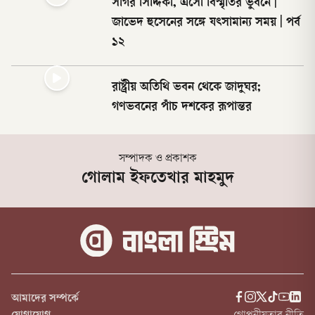
সাগর সিদ্দিকী, এসো বিস্মৃতির ভুবনে |
জাভেদ হুসেনের সঙ্গে যৎসামান্য সময় | পর্ব
১২
রাষ্ট্রীয় অতিথি ভবন থেকে জাদুঘর;
গণভবনের পাঁচ দশকের রূপান্তর
সম্পাদক ও প্রকাশক
গোলাম ইফতেখার মাহমুদ
আমাদের সম্পর্কে