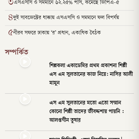
৩
এসএসসি ও সমমানে ৬২.২৫% পাস, কমেছে জিপিএ-৫
৪
দুই সাবজেক্টের ধাক্কায় এসএসসি ও সমমানে ফল বিপর্যয়
৫
নীরব সফরে ঢাকায় ‘র’ প্রধান, একাধিক বৈঠক
সম্পর্কিত
শিল্পকলা একাডেমির প্রথম প্রকাশনা শিল্পী
এস এম সুলতানের কাজ নিয়ে: নাসির আলী
মামুন
এস এম সুলতানের মতো এতো সম্মান
কোনো শিল্পী তাদের জীবদ্দশায় পায়নি :
আলপ্তগীন তুষার