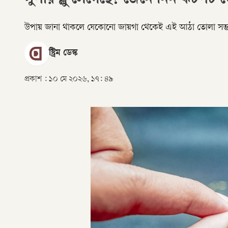
সুপার গ্লু লেগেছে? জেনে নিন ঝটপট
উপায় জানা থাকলে যেকোনো জায়গা থেকেই এই আঠা তোলা সম্ভব। 
স্ট্রিম ডেস্ক
প্রকাশ :
১০ মে ২০২৬, ১৭: ৪৯