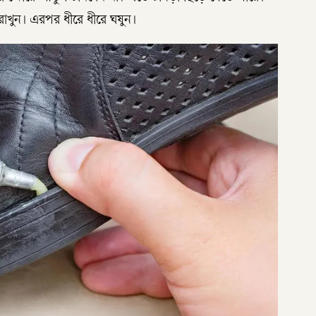
াখুন। এরপর ধীরে ধীরে ঘষুন।