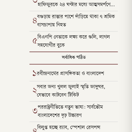
৩
হাফিজুরকে ২৪ ঘণ্টার মধ্যে আত্মসমর্পণের
নির্দেশ
বগুড়ায় রাস্তার পাশে দাঁড়িয়ে থাকা ৭ শ্রমিক
৪
বাসচাপায় নিহত
বিএনপি নেতাকে লক্ষ্য করে গুলি, লাগল
৫
সহযোগীর বুকে
সর্বাধিক পঠিত
১
রবীন্দ্রনাথের প্রাসঙ্গিকতা ও বাংলাদেশ
সবার জন্য খুলল জুলাই স্মৃতি জাদুঘর,
২
যেভাবে কাটবেন টিকিট
পররাষ্ট্রনীতিতে নতুন ভাষা: সার্বভৌম
৩
বাংলাদেশের দৃঢ় উচ্চারণ
বিলুপ্ত হচ্ছে র‍্যাব, স্পেশাল রেসপন্স
৪