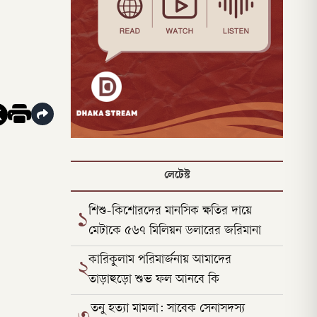
লেটেস্ট
শিশু-কিশোরদের মানসিক ক্ষতির দায়ে
১
মেটাকে ৫৬৭ মিলিয়ন ডলারের জরিমানা
কারিকুলাম পরিমার্জনায় আমাদের
২
তাড়াহুড়ো শুভ ফল আনবে কি
তনু হত্যা মামলা: সাবেক সেনাসদস্য