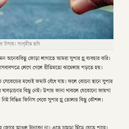
ার উপায়। সংগৃহীত ছবি
 অনেককিছু জোড়া লাগাতে আমরা সুপার গ্লু ব্যবহার করি।
 আসবাবপত্রে লেগে গেলে রীতিমতো ঝামেলায় পড়তে হয়।
য়েক সেকেন্ডের মধ্যেই জমাট বেঁধে যায়। ফলে কোনো স্থানে সুপার
বে ঘাবড়ানোর কিছু নেই। উপায় জানা থাকলে যেকোনো জায়গা
িই বিভিন্ন জিনিস থেকে সুপার গ্লু তোলার কিছু কৌশল।
রে জোরে আঙুল টানবেন না। এতে চামড়া ছিঁড়ে যেতে পারে।