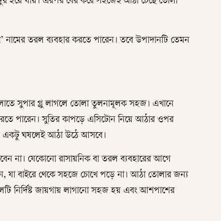
ে ভঙ্গুর হয়ে যায়। এরপর বের করে সহজেই আঠা চেঁছে তোলা
িথেন’ নামের তরল ব্যবহার করতে পারেন। তবে উপাদানটি তেমন
লোতে সুপার গ্লু লাগলে তোলা তুলনামূলক সহজ। এখানে
 করতে পারেন। সুতির কাপড়ে এসিটোন নিয়ে আঠার ওপর
কারে একটু ঘষলেই আঠা উঠে আসবে।
েন না। যেকোনো রাসায়নিক বা তরল ব্যবহারের আগে
ুন, যা বাইরে থেকে সহজে চোখে পড়ে না। আঠা তোলার জন্য
টি নির্দিষ্ট জায়গায় লাগানো সহজ হয় এবং আশপাশের