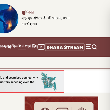
ফিচার
হাড় সুস্থ রাখতে কী কী খাবেন, কখন
সতর্ক হবেন
ফিচার
নার
এক্সক্লুসিভ
পপ স্ট্রিম