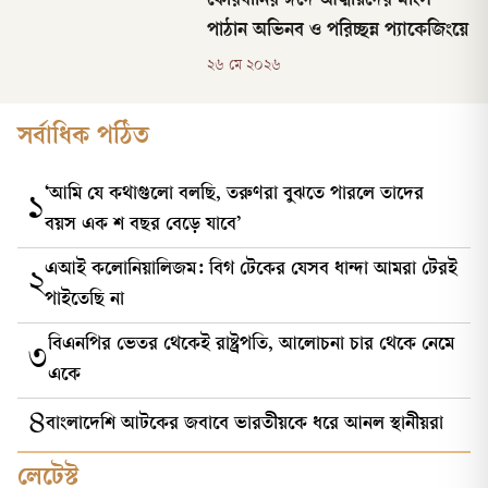
কোরবানির ঈদে আত্মীয়দের মাংস
পাঠান অভিনব ও পরিচ্ছন্ন প্যাকেজিংয়ে
২৬ মে ২০২৬
সর্বাধিক পঠিত
‘আমি যে কথাগুলো বলছি, তরুণরা বুঝতে পারলে তাদের
১
বয়স এক শ বছর বেড়ে যাবে’
এআই কলোনিয়ালিজম: বিগ টেকের যেসব ধান্দা আমরা টেরই
২
পাইতেছি না
বিএনপির ভেতর থেকেই রাষ্ট্রপতি, আলোচনা চার থেকে নেমে
৩
একে
৪
বাংলাদেশি আটকের জবাবে ভারতীয়কে ধরে আনল স্থানীয়রা
লেটেস্ট