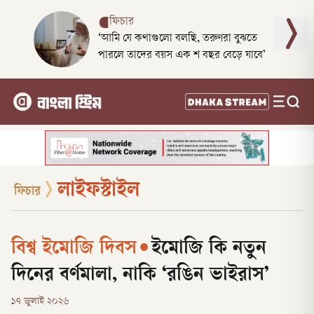
ফিচার
‘আমি যে কথাগুলো বলছি, তরুণরা বুঝতে
পারলে তাদের বয়স এক শ বছর বেড়ে যাবে’
লাইফস্টাইল
ফিচার
বিশ্ব ইমোজি দিবস
•
ইমোজি কি নতুন
দিনের বর্ণমালা, নাকি ‘রঙিন ভাইরাস’
১৭ জুলাই ২০২৬