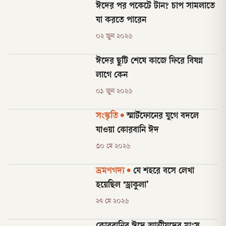
ঈদের পর পকেটে টান? চাপ সামলাতে
যা করতে পারেন
০২ জুন ২০২৬
ঈদের ছুটি শেষে কাজে ফিরে বিষণ্ন
লাগে কেন
০১ জুন ২০২৬
সংস্কৃতি
•
স্মার্টফোনের যুগে বদলে
যাওয়া কোরবানি ঈদ
৩০ মে ২০২৬
ভ্রমণগদ্য
•
যে শহরে বসে লেখা
হয়েছিল ‘ড্রাকুলা’
২৭ মে ২০২৬