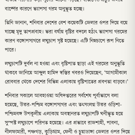
থাকায় সরাসরি কড়া সূর্যের আলো পড়ছে। বাতাসেও প্রচুর জলীয়
বাষ্পের কারণে ভ্যাপসা গরম অনুভূত হচ্ছে।
তিনি জানান, শনিবার দেশের বেশ কয়েকটি জেলার ওপর দিয়ে বয়ে
যাচ্ছে মৃদু তাপপ্রবাহ। ভরা বর্ষায় বৃষ্টির বদলে হঠাৎ ভ্যাপসা গরমের
কারণ বঙ্গোপসাগরে লঘুচাপ সৃষ্ট হয়েছে। এটি নিম্নচাপে রূপ নিতে
পারে।
লঘুচাপটি দুর্বল না হওয়া এবং বৃষ্টিপাত ছাড়া এই গরমের অনুভূতি
থাকবে জানিয়ে আব্দুল হামিদ স্বস্তির খবরও দিয়েছেন, ‘আগামীকাল
রোববার থেকে দেশের বিভিন্ন এলাকায় বৃষ্টিপাতের প্রবণতা বাড়বে।’
শনিবার সকালে আবহাওয়া অধিদপ্তরের সর্বশেষ পূর্বাভাসে বলা
হয়েছে, উত্তর-পশ্চিম বঙ্গোপসাগর এবং তৎসংলগ্ন উত্তর ওড়িশা-
পশ্চিমবঙ্গ উপকূলীয় এলাকায় অবস্থানরত লঘুচাপটি ঘনীভূত হয়ে
সুস্পষ্ট লঘুচাপে পরিণত হয়েছে। এর প্রভাবে রাজশাহী, পাবনা,
নীলফামারী, পঞ্চগড়, কুড়িগ্রাম, ফেনী ও চুয়াডাঙ্গা জেলার ওপর দিয়ে