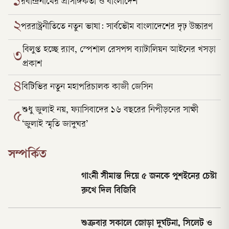
১
রবীন্দ্রনাথের প্রাসঙ্গিকতা ও বাংলাদেশ
২
পররাষ্ট্রনীতিতে নতুন ভাষা: সার্বভৌম বাংলাদেশের দৃঢ় উচ্চারণ
বিলুপ্ত হচ্ছে র‍্যাব, স্পেশাল রেসপন্স ব্যাটালিয়ন আইনের খসড়া
৩
প্রকাশ
৪
বিটিভির নতুন মহাপরিচালক কাজী জেসিন
শুধু জুলাই নয়, ফ্যাসিবাদের ১৬ বছরের নিপীড়নের সাক্ষী
৫
‘জুলাই স্মৃতি জাদুঘর’
সম্পর্কিত
গাংনী সীমান্ত দিয়ে ৫ জনকে পুশইনের চেষ্টা
রুখে দিল বিজিবি
শুক্রবার সকালে জোড়া দুর্ঘটনা, সিলেট ও