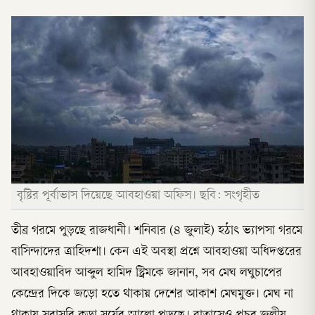
বৃষ্টির পূর্বাভাস দিয়েছে আবহাওয়া অফিস। ছবি: সংগৃহীত
তীব্র গরমে পুড়ছে রাজধানী। শনিবার (৪ জুলাই) হঠাৎ ভ্যাপসা গরমে
বাসিন্দাদের ত্রাহিদশা। কেন এই অবস্থা প্রশ্নে আবহাওয়া অধিদপ্তরের
আবহাওয়াবিদ আব্দুল হামিদ স্ট্রিমকে জানান, সব মেঘ লঘুচাপের
কেন্দ্রের দিকে জড়ো হতে থাকায় দেশের আকাশ মেঘমুক্ত। মেঘ না