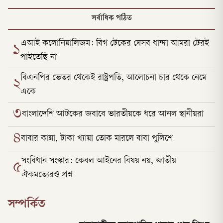
সর্বাধিক পঠিত
এআই কলোনিয়ালিজম: বিগ টেকের যেসব ধান্দা আমরা টেরই
১
পাইতেছি না
বিএনপির ভেতর থেকেই রাষ্ট্রপতি, আলোচনা চার থেকে নেমে
২
একে
৩
বাংলাদেশি আটকের জবাবে ভারতীয়কে ধরে আনল স্থানীয়রা
৪
বাবার কান্না, টাকা খ্যায়া তোক মারলে বাবা পুলিশে
সংবিধান সংস্কার: কেবল আইনের বিষয় নয়, জাতীয়
৫
ঐকমত্যেরও প্রশ্ন
সম্পর্কিত