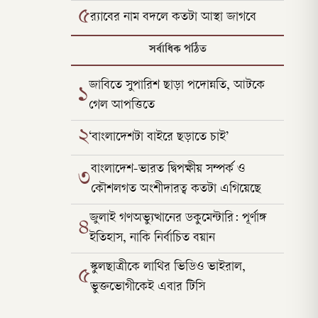
৫
র‌্যাবের নাম বদলে কতটা আস্থা জাগবে
সর্বাধিক পঠিত
জাবিতে সুপারিশ ছাড়া পদোন্নতি, আটকে
১
গেল আপত্তিতে
২
‘বাংলাদেশটা বাইরে ছড়াতে চাই’
বাংলাদেশ-ভারত দ্বিপক্ষীয় সম্পর্ক ও
৩
কৌশলগত অংশীদারত্ব কতটা এগিয়েছে
জুলাই গণঅভ্যুত্থানের ডকুমেন্টারি: পূর্ণাঙ্গ
৪
ইতিহাস, নাকি নির্বাচিত বয়ান
স্কুলছাত্রীকে লাথির ভিডিও ভাইরাল,
৫
ভুক্তভোগীকেই এবার টিসি