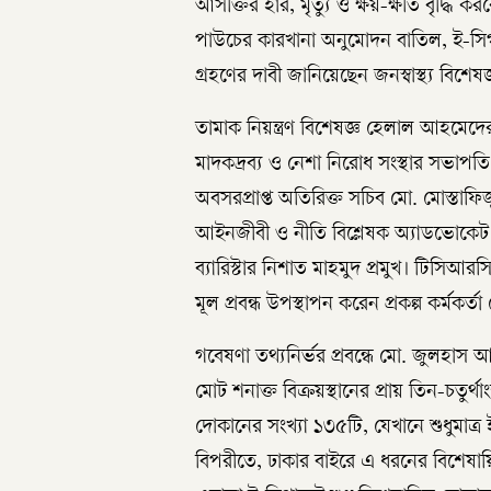
আসক্তির হার, মৃত্যু ও ক্ষয়-ক্ষতি বৃদ্ধি করবে
পাউচের কারখানা অনুমোদন বাতিল, ই-সিগা
গ্রহণের দাবী জানিয়েছেন জনস্বাস্থ্য বিশেষজ
তামাক নিয়ন্ত্রণ বিশেষজ্ঞ হেলাল আহমেদ
মাদকদ্রব্য ও নেশা নিরোধ সংস্থার সভাপ
অবসরপ্রাপ্ত অতিরিক্ত সচিব মো. মোস্তাফিজ
আইনজীবী ও নীতি বিশ্লেষক অ্যাডভোকে
ব্যারিস্টার নিশাত মাহমুদ প্রমুখ। টিসিআ
মূল প্রবন্ধ উপস্থাপন করেন প্রকল্প কর্মক
গবেষণা তথ্যনির্ভর প্রবন্ধে মো. জুলহাস 
মোট শনাক্ত বিক্রয়স্থানের প্রায় তিন-চতু
দোকানের সংখ্যা ১৩৫টি, যেখানে শুধুমাত্র
বিপরীতে, ঢাকার বাইরে এ ধরনের বিশেষায়ি