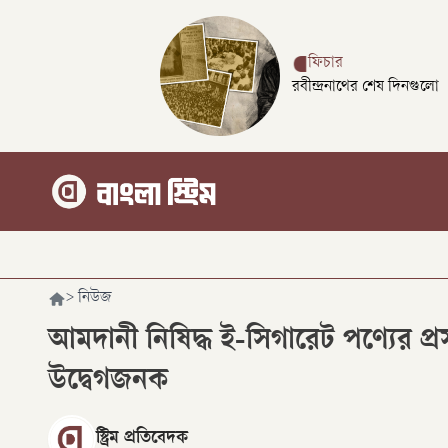
ফিচার
রবীন্দ্রনাথের শেষ দিনগুলো
>
নিউজ
আমদানী নিষিদ্ধ ই-সিগারেট পণ্যের 
উদ্বেগজনক
স্ট্রিম প্রতিবেদক