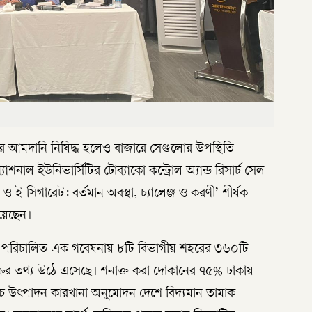
যের আমদানি নিষিদ্ধ হলেও বাজারে সেগুলোর উপস্থিতি
াশনাল ইউনিভার্সিটির টোব্যাকো কন্ট্রোল অ্যান্ড রিসার্চ সেল
সিগারেট: বর্তমান অবস্থা, চ্যালেঞ্জ ও করণী’ শীর্ষক
য়েছেন।
রসি পরিচালিত এক গবেষনায় ৮টি বিভাগীয় শহরের ৩৬০টি
রির তথ্য উঠে এসেছে। শনাক্ত করা দোকানের ৭৫% ঢাকায়
চ উৎপাদন কারখানা অনুমোদন দেশে বিদ্যমান তামাক