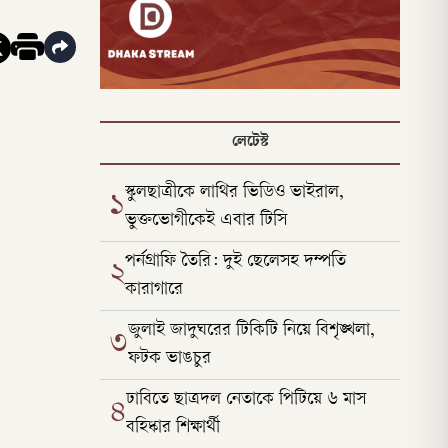
লেটেস্ট
স্কুলছাত্রীকে লাথির ভিডিও ভাইরাল,
১
ভুক্তভোগীকেই এবার টিসি
পর্নগ্রাফি তৈরি: দুই ছেলেসহ দম্পতি
২
কারাগারে
জুলাই জাদুঘরের টিকিটি নিয়ে বিশৃঙ্খলা,
৩
ফটক ভাঙচুর
ঢাবিতে ছাত্রদল নেতাকে পিটিয়ে ৬ মাস
৪
বহিষ্কার শিক্ষার্থী