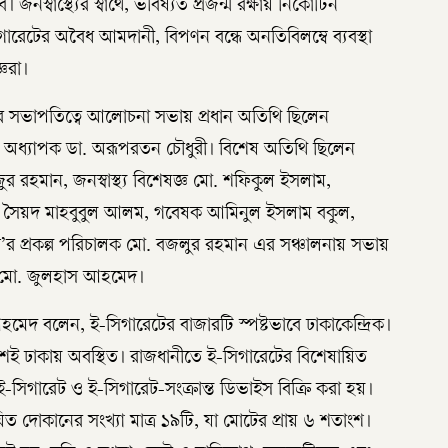
। জনস্বাস্থ্যের স্বার্থে, ভবিষ্যত প্রজন্ম রক্ষায় নিকোটিন
রেটের অবৈধ আমদানী, বিপণন বন্ধে অনতিবিলম্বে ব্যবস্থা
্ঞরা।
ের সভাপতিত্বে আলোচনা সভায় প্রধান অতিথি ছিলেন
তি অধ্যাপক ডা. অরূপরতন চৌধুরী। বিশেষ অতিথি ছিলেন
ুর রহমান, জনস্বাস্থ্য বিশেষজ্ঞ মো. শফিকুল ইসলাম,
ট সৈয়দ মাহবুবুল আলম, গবেষক আমিনুল ইসলাম বকুল,
রসি’র প্রকল্প পরিচালক মো. বজলুর রহমান এর সঞ্চালনায় সভায়
র্তা মো. জুলহাস আহমেদ।
আহমেদ বলেন, ই-সিগারেটের বাজারটি স্পষ্টভাবে ঢাকাকেন্দ্রিক।
র্থাংশই ঢাকায় অবস্থিত। রাজধানীতে ই-সিগারেটের বিশেষায়িত
 ই-সিগারেট ও ই-সিগারেট-সংক্রান্ত ডিভাইস বিক্রি করা হয়।
ত দোকানের সংখ্যা মাত্র ১৯টি, যা মোটের প্রায় ৬ শতাংশ।