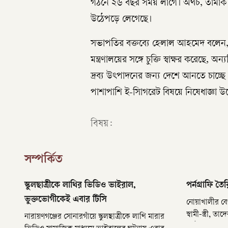
গঠনে ২৬ বছর সময় লাগে। অথচ, তামাক কো
উঠেপড়ে লেগেছে।
সভাপতির বক্তব্যে হেলাল আহমেদ বলেন, 
মন্ত্রণালয়ের সঙ্গে চুক্তি স্বাক্ষর করেছে
দ্রব্য উৎপাদনের জন্য দেশে আনতে চাচ্ছে এই 
পাশাপাশি ই-সিাগরেট বিষয়ে নিষেধাজ্ঞা উপেক
বিষয়:
সম্পর্কিত
স্কুলছাত্রীকে লাথির ভিডিও ভাইরাল,
পর্নগ্রাফি ত
ভুক্তভোগীকেই এবার টিসি
নোয়াখালীর বেগ
স্বামী-স্ত্রী,
নারায়ণগঞ্জের সোনারগাঁয়ে স্কুলছাত্রীকে লাথি মারার
পাঠানো হয়েছে।