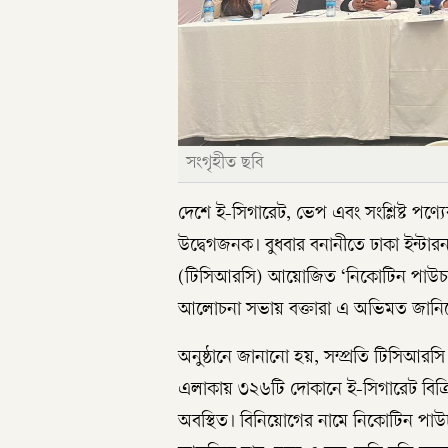
সংগৃহীত ছবি
দেশে ই-সিগারেট, ভেপ এবং সংশ্লিষ্ট পণ্
উদ্বেগজনক। বুধবার বনানীতে ঢাকা ইন্টারন্য
(টিসিআরসি) আয়োজিত ‘নিকোটিন পাউচ ও ই-
আলোচনা সভায় বক্তারা এ অভিমত জানি
অনুষ্ঠানে জানানো হয়, সম্প্রতি টিসিআ
এলাকায় ৩২৬টি দোকানে ই-সিগারেট বিক্
অবস্থিত। বিনিয়োগের নামে নিকোটিন পাউ