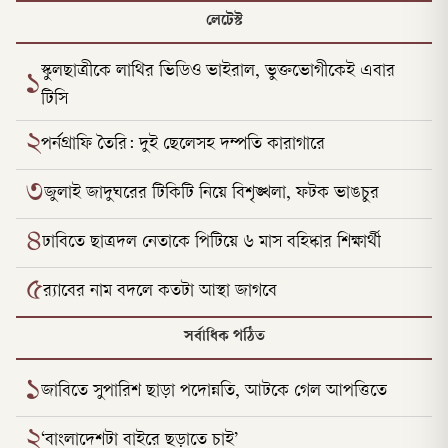
লেটেস্ট
স্কুলছাত্রীকে লাথির ভিডিও ভাইরাল, ভুক্তভোগীকেই এবার
১
টিসি
২
পর্নগ্রাফি তৈরি: দুই ছেলেসহ দম্পতি কারাগারে
৩
জুলাই জাদুঘরের টিকিটি নিয়ে বিশৃঙ্খলা, ফটক ভাঙচুর
৪
ঢাবিতে ছাত্রদল নেতাকে পিটিয়ে ৬ মাস বহিষ্কার শিক্ষার্থী
৫
র‌্যাবের নাম বদলে কতটা আস্থা জাগবে
সর্বাধিক পঠিত
১
জাবিতে সুপারিশ ছাড়া পদোন্নতি, আটকে গেল আপত্তিতে
২
‘বাংলাদেশটা বাইরে ছড়াতে চাই’