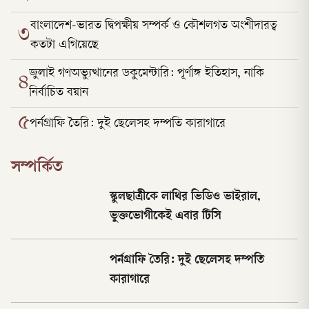
বাংলাদেশ-ভারত দ্বিপক্ষীয় সম্পর্ক ও কৌশলগত অংশীদারত্ব
৩
কতটা এগিয়েছে
জুলাই গণঅভ্যুত্থানের ডকুমেন্টারি: পূর্ণাঙ্গ ইতিহাস, নাকি
৪
নির্বাচিত বয়ান
৫
পর্নগ্রাফি তৈরি: দুই ছেলেসহ দম্পতি কারাগারে
সম্পর্কিত
স্কুলছাত্রীকে লাথির ভিডিও ভাইরাল,
ভুক্তভোগীকেই এবার টিসি
পর্নগ্রাফি তৈরি: দুই ছেলেসহ দম্পতি
কারাগারে