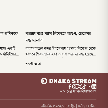
াক শ্রমিককে
নারায়ণগঞ্জে গ্যাস লিকেজে আগুন, ছেলেসহ
দগ্ধ মা-বাবা
 মধ্যে একটি
নারায়ণগঞ্জের বন্দর উপজেলায় গ্যাসের লিকেজ থেকে
 ছাঁটাইয়ের
আগুনে শিশুসন্তানসহ মা ও বাবা গুরুতর দগ্ধ হয়েছেন।
৬ আগস্ট)
শুক্রবার (৭ আগস্ট) সকালে উপজেলার কুড়িপাড়া
৩ ঘণ্টা আগে
র মানবসম্পদ ও
চাপাতলি এলাকায় সেলিম মিয়ার টিনশেড বাসায় এই
দুর্ঘটনা ঘটে।
আমাদের সম্পর্কে
যোগাযোগ
কপিরাইট ©
২০২৬
ঢাকা স্ট্রিম | সর্বস্বত্ব সংরক্ষিত