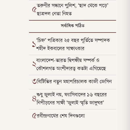
তরুণীর সন্ধানে পুলিশ, ‘ছাদ থেকে পড়ে’
৫
ছাত্রদল নেতা নিহত
সর্বাধিক পঠিত
‘চিহ্ন’ পত্রিকার ২৫ বছর পূর্তিতে সম্পাদক
১
শহীদ ইকবালের সাক্ষাৎকার
বাংলাদেশ-ভারত দ্বিপক্ষীয় সম্পর্ক ও
২
কৌশলগত অংশীদারত্ব কতটা এগিয়েছে
৩
বিটিভির নতুন মহাপরিচালক কাজী জেসিন
শুধু জুলাই নয়, ফ্যাসিবাদের ১৬ বছরের
৪
নিপীড়নের সাক্ষী ‘জুলাই স্মৃতি জাদুঘর’
৫
রবীন্দ্রনাথের শেষ দিনগুলো