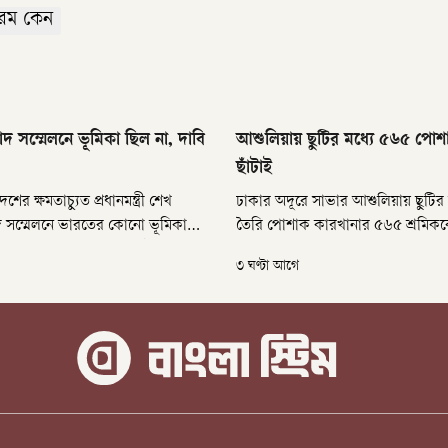
রম কেন
দ সম্মেলনে ভূমিকা ছিল না, দাবি
আশুলিয়ায় ছুটির মধ্যে ৫৬৫ পোশ
ছাঁটাই
েশের ক্ষমতাচ্যুত প্রধানমন্ত্রী শেখ
ঢাকার অদূরে সাভার আশুলিয়ায় ছুটির
দ সম্মেলনে ভারতের কোনো ভূমিকা
তৈরি পোশাক কারখানার ৫৬৫ শ্রমিককে
বি করেছেন দেশটির পররাষ্ট্র
নোটিশ দেওয়া হয়েছে। বৃহস্পতিবার (
৩ ঘণ্টা আগে
মুখপাত্র রণধীর জয়সোয়াল। তিনি বলছেন,
অ্যালায়েন্স নিট কম্পোজিট লিমিটেডে
রের বিরুদ্ধে হাসিনার বক্তব্য ভারত
প্রশাসন বিভাগ এই নোটিশ দেয়।
র্থন করে না।