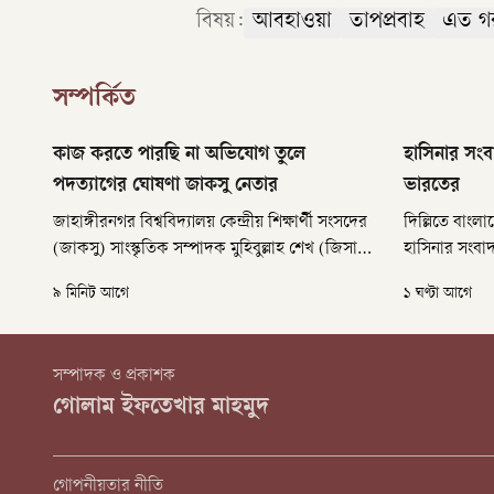
বিষয়:
আবহাওয়া
তাপপ্রবাহ
এত গ
সম্পর্কিত
কাজ করতে পারছি না অভিযোগ তুলে
হাসিনার সংবা
পদত্যাগের ঘোষণা জাকসু নেতার
ভারতের
জাহাঙ্গীরনগর বিশ্ববিদ্যালয় কেন্দ্রীয় শিক্ষার্থী সংসদের
দিল্লিতে বাংলাদ
(জাকসু) সাংস্কৃতিক সম্পাদক মুহিবুল্লাহ শেখ (জিসান)
হাসিনার সংবা
পদত্যাগের ঘোষণা দিয়েছেন। কারণ হিসেবে
ছিল না বলে দা
৯ মিনিট আগে
১ ঘণ্টা আগে
প্রশাসনিক হস্তক্ষেপ ও রাজনৈতিক প্রভাবের অভিযোগ
মন্ত্রণালয়ের 
তুলেছেন তিনি।
বাংলাদেশ সরকা
অনুমোদন বা সম
সম্পাদক ও প্রকাশক
গোলাম ইফতেখার মাহমুদ
গোপনীয়তার নীতি