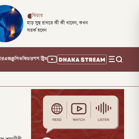
ফিচার
হাড় সুস্থ রাখতে কী কী খাবেন, কখন
সতর্ক হবেন
নার
এক্সক্লুসিভ
ফিচার
পপ স্ট্রিম