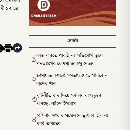
লে শ্রমজীবী
গামী ১৪-১৫
লেটেস্ট
কাজ করতে পারছি না অভিযোগ তুলে
১
পদত্যাগের ঘোষণা জাকসু নেতার
জামায়াত কখনো ক্ষমতায় যেতে পারবে না:
২
রাশেদ খাঁন
কূটনীতি বাদ দিয়ে সরকার বাগাড়ম্বর
৩
করছে: নাহিদ ইসলাম
হাসিনার সংবাদ সম্মেলনে ভূমিকা ছিল না,
৪
দাবি ভারতের