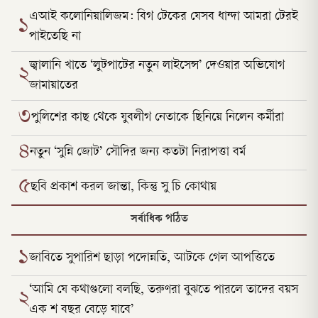
এআই কলোনিয়ালিজম: বিগ টেকের যেসব ধান্দা আমরা টেরই
১
পাইতেছি না
জ্বালানি খাতে ‘লুটপাটের নতুন লাইসেন্স’ দেওয়ার অভিযোগ
২
জামায়াতের
৩
পুলিশের কাছ থেকে যুবলীগ নেতাকে ছিনিয়ে নিলেন কর্মীরা
৪
নতুন ‘সুন্নি জোট’ সৌদির জন্য কতটা নিরাপত্তা বর্ম
৫
ছবি প্রকাশ করল জান্তা, কিন্তু সু চি কোথায়
সর্বাধিক পঠিত
১
জাবিতে সুপারিশ ছাড়া পদোন্নতি, আটকে গেল আপত্তিতে
‘আমি যে কথাগুলো বলছি, তরুণরা বুঝতে পারলে তাদের বয়স
২
এক শ বছর বেড়ে যাবে’