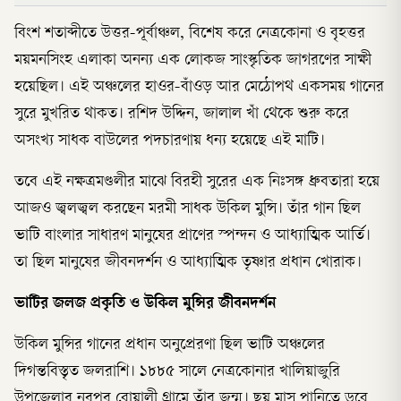
বিংশ শতাব্দীতে উত্তর-পূর্বাঞ্চল, বিশেষ করে নেত্রকোনা ও বৃহত্তর
ময়মনসিংহ এলাকা অনন্য এক লোকজ সাংস্কৃতিক জাগরণের সাক্ষী
হয়েছিল। এই অঞ্চলের হাওর-বাঁওড় আর মেঠোপথ একসময় গানের
সুরে মুখরিত থাকত। রশিদ উদ্দিন, জালাল খাঁ থেকে শুরু করে
অসংখ্য সাধক বাউলের পদচারণায় ধন্য হয়েছে এই মাটি।
তবে এই নক্ষত্রমণ্ডলীর মাঝে বিরহী সুরের এক নিঃসঙ্গ ধ্রুবতারা হয়ে
আজও জ্বলজ্বল করছেন মরমী সাধক উকিল মুন্সি। তাঁর গান ছিল
ভাটি বাংলার সাধারণ মানুষের প্রাণের স্পন্দন ও আধ্যাত্মিক আর্তি।
তা ছিল মানুষের জীবনদর্শন ও আধ্যাত্মিক তৃষ্ণার প্রধান খোরাক।
ভাটির জলজ প্রকৃতি ও উকিল মুন্সির জীবনদর্শন
উকিল মুন্সির গানের প্রধান অনুপ্রেরণা ছিল ভাটি অঞ্চলের
দিগন্তবিস্তৃত জলরাশি। ১৮৮৫ সালে নেত্রকোনার খালিয়াজুরি
উপজেলার নূরপুর বোয়ালী গ্রামে তাঁর জন্ম। ছয় মাস পানিতে ডুবে