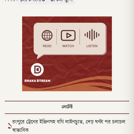
বিষয়:
লোকসংগীত
উকিল মুন্সি
লেটেস্ট
রংপুরে ট্রেনের ইঞ্জিনসহ বগি লাইনচ্যুত, দেড় ঘণ্টা পর চলাচল
১
স্বাভাবিক