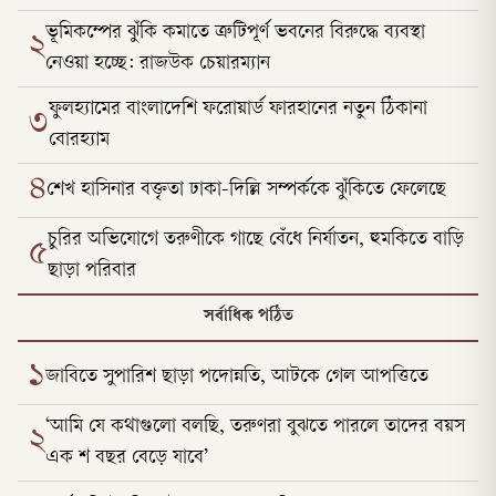
ভূমিকম্পের ঝুঁকি কমাতে ত্রুটিপূর্ণ ভবনের বিরুদ্ধে ব্যবস্থা
২
নেওয়া হচ্ছে: রাজউক চেয়ারম্যান
ফুলহ্যামের বাংলাদেশি ফরোয়ার্ড ফারহানের নতুন ঠিকানা
৩
বোরহ্যাম
৪
শেখ হাসিনার বক্তৃতা ঢাকা-দিল্লি সম্পর্ককে ঝুঁকিতে ফেলেছে
চুরির অভিযোগে তরুণীকে গাছে বেঁধে নির্যাতন, হুমকিতে বাড়ি
৫
ছাড়া পরিবার
সর্বাধিক পঠিত
১
জাবিতে সুপারিশ ছাড়া পদোন্নতি, আটকে গেল আপত্তিতে
‘আমি যে কথাগুলো বলছি, তরুণরা বুঝতে পারলে তাদের বয়স
২
এক শ বছর বেড়ে যাবে’