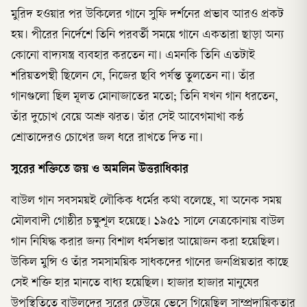
মুরিদ হওয়ার পর উকিলের গানে সুফি দর্শনের প্রভাব আরও প্রকট
হয়। পীরের নির্দেশে তিনি পরবর্তী সময়ে গানে একতারা ছাড়া অন্য
কোনো বাদ্যযন্ত্র ব্যবহার করতেন না। এমনকি তিনি এতটাই
শরিয়তপন্থী ছিলেন যে, নিজের ছবি পর্যন্ত তুলতেন না। তাঁর
গানগুলো ছিল মূলত মোনাজাতের মতো; তিনি যখন গান ধরতেন,
তাঁর দুচোখ বেয়ে অশ্রু ঝরত। তাঁর সেই আবেগমাখা কণ্ঠ
শ্রোতাদেরও চোখের জল ধরে রাখতে দিত না।
সুরের শক্তিতে জয় ও অমলিন উত্তরাধিকার
বাউল গান সবসময়ই লৌকিক ধর্মের কথা বলেছে, যা অনেক সময়
মৌলবাদী গোষ্ঠীর চক্ষুশূল হয়েছে। ১৯৫১ সালে নেত্রকোনায় বাউল
গান নিষিদ্ধ করার জন্য বিশাল ধর্মসভার আয়োজন করা হয়েছিল।
উকিল মুন্সি ও তাঁর সমসাময়িক সাধকদের গানের জনপ্রিয়তার কাছে
সেই শক্তি হার মানতে বাধ্য হয়েছিল। হাজার হাজার মানুষের
উপস্থিতিতে বাউলদের সুরের ঢেউয়ে ভেসে গিয়েছিল সাম্প্রদায়িকতার