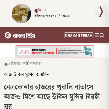
ফিচার
রবীন্দ্রনাথের শেষ দিনগুলো
>
ফিচার
>
আর্ট-কালচার
আজ উকিল মুন্সির জন্মদিন
নেত্রকোনার হাওরের পুবালি বাতাসে
আজও মিশে আছে উকিল মুন্সির বিরহী
সুর