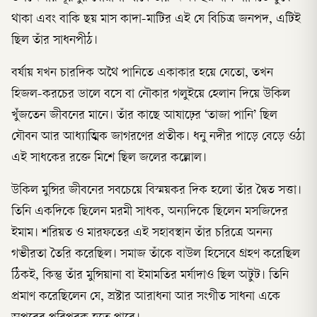
থাকা এবং বাকি ছয় মাস কাদা-মাটির এই যে বিচিত্র জনপদ, এটিই
ছিল তাঁর সাধনপীঠ।
বর্ষায় যখন চারদিক অথৈ পানিতে একাকার হয়ে যেতো, তখন
হিজল-করচের ডালে বসে বা নৌকার গলুইয়ে হেলান দিয়ে উকিল
খুঁজতেন জীবনের মানে। তাঁর কাছে আষাঢ়ের ‘তাজা পানি’ ছিল
যৌবন আর আধ্যাত্মিক জাগরণের প্রতীক। ধনু নদীর পাড়ে বেড়ে ওঠা
এই সাধকের রক্তে মিশে ছিল জলের কল্লোল।
উকিল মুন্সির জীবনের সবচেয়ে বিস্ময়কর দিক হলো তাঁর দ্বৈত সত্তা।
তিনি একদিকে ছিলেন মরমী সাধক, অন্যদিকে ছিলেন মসজিদের
ইমাম। শরিয়ত ও মারফতের এই সহাবস্থান তাঁর চরিত্রে অনন্য
গভীরতা তৈরি করেছিল। সমাজ তাঁকে বাউল হিসেবে গ্রহণ করেছিল
ঠিকই, কিন্তু তাঁর মুন্সিয়ানা বা ইমামতির মর্যাদাও ছিল অটুট। তিনি
প্রমাণ করেছিলেন যে, স্রষ্টার আরাধনা আর সংগীত সাধনা একে