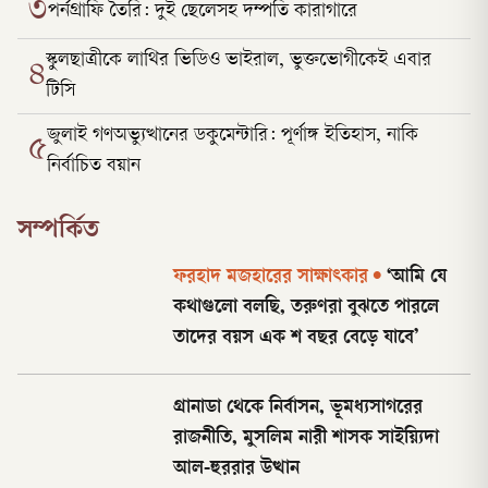
৩
পর্নগ্রাফি তৈরি: দুই ছেলেসহ দম্পতি কারাগারে
স্কুলছাত্রীকে লাথির ভিডিও ভাইরাল, ভুক্তভোগীকেই এবার
৪
টিসি
জুলাই গণঅভ্যুত্থানের ডকুমেন্টারি: পূর্ণাঙ্গ ইতিহাস, নাকি
৫
নির্বাচিত বয়ান
সম্পর্কিত
ফরহাদ মজহারের সাক্ষাৎকার
•
‘আমি যে
কথাগুলো বলছি, তরুণরা বুঝতে পারলে
তাদের বয়স এক শ বছর বেড়ে যাবে’
গ্রানাডা থেকে নির্বাসন, ভূমধ্যসাগরের
রাজনীতি, মুসলিম নারী শাসক সাইয়্যিদা
আল-হুররার উত্থান