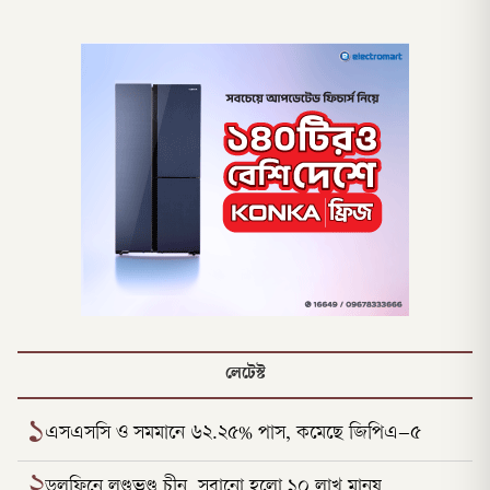
লেটেস্ট
১
এসএসসি ও সমমানে ৬২.২৫% পাস, কমেছে জিপিএ–৫
২
ডলফিনে লণ্ডভণ্ড চীন, সরানো হলো ১০ লাখ মানুষ