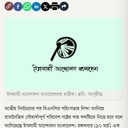
ইসলামী আন্দোলন বাংলাদেশের প্রতীক। ছবি: সংগৃহীত
জাতীয় নির্বাচনের পর বিএনপির সহিংসতায় নিন্দা জানিয়ে
রাজনৈতিক সৌহার্দ্যপূর্ণ পরিবেশ নষ্টের দায় দলটিকে নিতে হবে বলে
জানিয়েছে ইসলামী আন্দোলন বাংলাদেশ। মঙ্গলবার (১০ মার্চ) এক