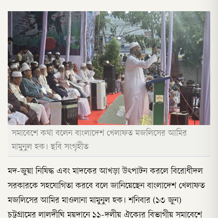
সমাবেশে কথা বলেন বাংলাদেশ খেলাফত মজলিসের আমির
মামুনুল হক। ছবি সংগৃহীত
মদ-জুয়া নিষিদ্ধ এবং মাদকের আখড়া উৎপাটন করলে বিরোধীদল
সরকারকে সহযোগিতা করবে বলে জানিয়েছেন বাংলাদেশ খেলাফত
মজলিসের আমির মাওলানা মামুনুল হক। শনিবার (১৩ জুন)
চট্টগ্রামের লালদীঘি ময়দানে ১১-দলীয় ঐক্যের বিভাগীয় সমাবেশে