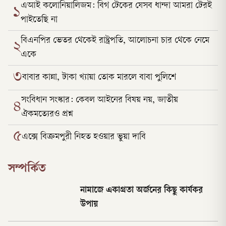
এআই কলোনিয়ালিজম: বিগ টেকের যেসব ধান্দা আমরা টেরই
১
পাইতেছি না
বিএনপির ভেতর থেকেই রাষ্ট্রপতি, আলোচনা চার থেকে নেমে
২
একে
৩
বাবার কান্না, টাকা খ্যায়া তোক মারলে বাবা পুলিশে
সংবিধান সংস্কার: কেবল আইনের বিষয় নয়, জাতীয়
৪
ঐকমত্যেরও প্রশ্ন
৫
এক্সে বিক্রমপুরী নিহত হওয়ার ভুয়া দাবি
সম্পর্কিত
‎নামাজে একাগ্রতা অর্জনের কিছু কার্যকর
উপায়