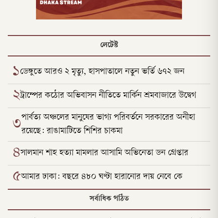
লেটেস্ট
১
ডেঙ্গুতে আরও ২ মৃত্যু, হাসপাতালে নতুন ভর্তি ৬৭২ জন
২
ট্রাম্পের কঠোর অভিবাসন নীতিতে মার্কিন শ্রমবাজারে উদ্বেগ
পার্বত্য অঞ্চলের মানুষের ভাগ্য পরিবর্তনে সরকারের অনীহা
৩
রয়েছে: রাঙামাটিতে শিশির চাকমা
৪
সালমান শাহ হত্যা মামলার আসামি অভিনেতা ডন গ্রেপ্তার
৫
আমার ঢাকা: বছরে ৪৮০ ঘণ্টা হারানোর দায় নেবে কে
সর্বাধিক পঠিত