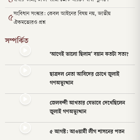
৪
সংবিধান সংস্কার: কেবল আইনের বিষয় নয়, জাতীয়
৫
ঐকমত্যেরও প্রশ্ন
সম্পর্কিত
‘আগেই ভালো ছিলাম’ বয়ান কতটা সত্য?
ছাত্রদল নেতা আবিদের চোখে জুলাই
গণঅভ্যুত্থান
জেলবন্দী আখতার যেভাবে দেখেছিলেন
জুলাই গণঅভ্যুত্থান
৫ আগস্ট: আওয়ামী লীগ শাসনের পতন