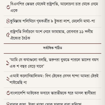
বিএনপির ভেতর থেকেই রাষ্ট্রপতি, আলোচনা চার থেকে নেমে
৩
একে
৪
কুমিল্লায় পলিথিনে গৃহকর্ত্রীর ৯ টুকরা লাশ, মেলেনি মাথা-পা
রাষ্ট্রপতি নির্বাচনে অংশ নেবে জামায়াত, রোববার ১১ দলীয়
৫
ঐক্যের বৈঠক
সর্বাধিক পঠিত
‘আমি যে কথাগুলো বলছি, তরুণরা বুঝতে পারলে তাদের বয়স
১
এক শ বছর বেড়ে যাবে’
এআই কলোনিয়ালিজম: বিগ টেকের যেসব ধান্দা আমরা টেরই
২
পাইতেছি না
৩
বাংলাদেশি আটকের জবাবে ভারতীয়কে ধরে আনল স্থানীয়রা
বাবার কান্না, টাকা খ্যায়া তোক মারলে বাবা পুলিশে