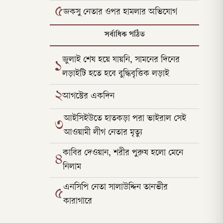
৫
জকসু নেতার ওপর হামলার অভিযোগ
সর্বাধিক পঠিত
জুলাই শেষ হয়ে যায়নি, সামনের দিনের
১
লড়াইটি হতে হবে বুদ্ধিবৃত্তিক লড়াই
২
আগস্টের একদিন
আইসিইউতে হাতকড়া পরা ভাইরাল সেই
৩
আওয়ামী লীগ নেতার মৃত্যু
কাবির দেওয়ান, শরীর পুরুষ হলো মেনে
৪
নিলাম
এনসিপি নেতা সালাউদ্দিন তানভীর
৫
কারাগারে