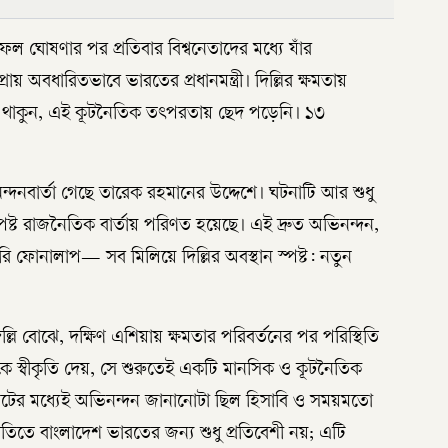
ল ঘোষণার পর প্রতিবার বিশ্বনেতাদের মধ্যে যাঁর
রায় অবধারিতভাবে ভারতের প্রধানমন্ত্রী। দিল্লির ক্ষমতায়
িই থাকুন, এই কূটনৈতিক তৎপরতায় ছেদ পড়েনি। ১৩
দনবার্তা গেছে তারেক রহমানের উদ্দেশে। ঘটনাটি আর শুধু
্পষ্ট রাজনৈতিক বার্তায় পরিণত হয়েছে। এই দ্রুত অভিনন্দন,
ি ফোনালাপ— সব মিলিয়ে দিল্লির অবস্থান স্পষ্ট: নতুন
িল্লি বোঝে, দক্ষিণ এশিয়ায় ক্ষমতার পরিবর্তনের পর পরিস্থিতি
ে স্বীকৃতি দেয়, সে শুরুতেই একটি মানসিক ও কূটনৈতিক
িটের মধ্যেই অভিনন্দন জানানোটা ছিল হিসাবি ও সময়মতো
তিতে বাংলাদেশ ভারতের জন্য শুধু প্রতিবেশী নয়; এটি