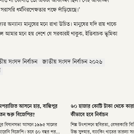
কোথাও না কোথাও তো একটা আকাঙ্ক্ষা ছিল। সেই আকাঙ্ক্ষা
াসরি ধর্মনিরপেক্ষতার পক্ষে দাঁড়িয়েছে।’
 অন্যান্য মানুষের মনে রাখা উচিত। মানুষের যদি রায় থাকে
াহলে আমার মনে হয় দেশে যে সরকারই থাকুক, ইতিবাচক ভূমিকা
ীয় সংসদ নির্বাচন
জাতীয় সংসদ নির্বাচন ২০২৬
য়
পরাজিত আসনে হার, বাঙ্কিপুর
৬০ হাজার কোটি টাকা থেকে কার
তন শুরু বিজেপির?
কীভাবে হবে নির্বাচন
কিপুর বিধানসভা আসনে ১৯৯৫ সালের
শিল্প উৎপাদনে স্থবিরতা, বেসরকারি বিন
ারেনি বিজেপি। তবে ৩০ বছর পর
উচ্চ সুদহার, ব্যাংকিং খাতের তারল্য 