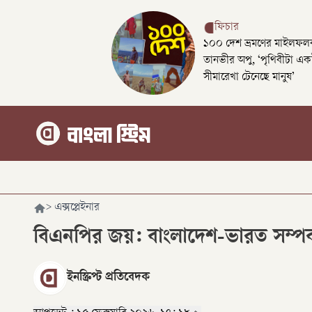
ফিচার
১০০ দেশ ভ্রমণের মাইলফলক
তানভীর অপু, ‘পৃথিবীটা এক
সীমারেখা টেনেছে মানুষ’
>
এক্সপ্লেইনার
বিএনপির জয়: বাংলা‌দেশ-ভারত সম্প
ইনস্ক্রিপ্ট প্রতিবেদক