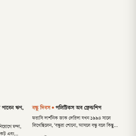
া পাবেন ঋণ,
বন্ধু দিবস
•
পলিটিকস অব ফ্রেন্ডশিপ
ফরাসি দার্শনিক জাক দেরিদা যখন ১৯৯৪ সালে
লিখেছিলেন, ‘বন্ধুরা শোনো, আসলে বন্ধু বলে কিছু
িয়োগে মন্দা,
নেই’, তখন হয়তো তিনি নিজেও ভাবেননি, তিন দশক
সংকট এবং