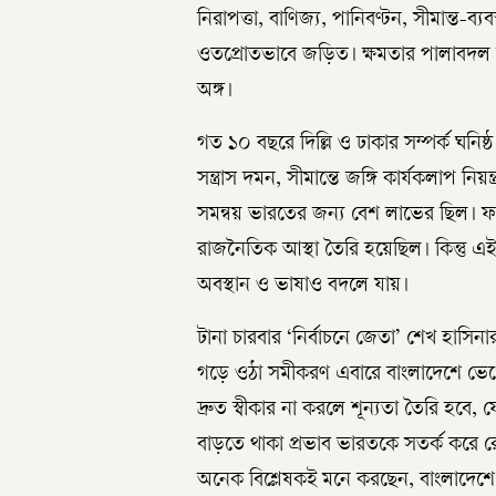
নিরাপত্তা, বাণিজ্য, পানিবণ্টন, সীমান্ত-ব্য
ওতপ্রোতভাবে জড়িত। ক্ষমতার পালাবদল হ
অঙ্গ।
গত ১০ বছরে দিল্লি ও ঢাকার সম্পর্ক ঘনিষ
সন্ত্রাস দমন, সীমান্তে জঙ্গি কার্যকলাপ নি
সমন্বয় ভারতের জন্য বেশ লাভের ছিল।
রাজনৈতিক আস্থা তৈরি হয়েছিল। কিন্তু এই 
অবস্থান ও ভাষাও বদলে যায়।
টানা চারবার ‘নির্বাচনে জেতা’ শেখ হাসিনার
গড়ে ওঠা সমীকরণ এবারে বাংলাদেশে ভেঙে গ
দ্রুত স্বীকার না করলে শূন্যতা তৈরি হবে,
বাড়তে থাকা প্রভাব ভারতকে সতর্ক করে র
অনেক বিশ্লেষকই মনে করছেন, বাংলাদেশে 