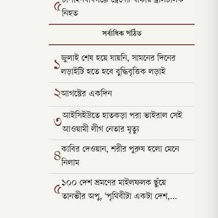
চাঁপাইনবাবগঞ্জে ট্রেনের ধাক্কায় ট্রলিচালক
৫
নিহত
সর্বাধিক পঠিত
জুলাই শেষ হয়ে যায়নি, সামনের দিনের
১
লড়াইটি হতে হবে বুদ্ধিবৃত্তিক লড়াই
২
আগস্টের একদিন
আইসিইউতে হাতকড়া পরা ভাইরাল সেই
৩
আওয়ামী লীগ নেতার মৃত্যু
কাবির দেওয়ান, শরীর পুরুষ হলো মেনে
৪
নিলাম
১০০ দেশ ভ্রমণের মাইলফলক ছুঁয়ে
৫
তানভীর অপু, ‘পৃথিবীটা একটা দেশ,
সীমারেখা টেনেছে মানুষ’