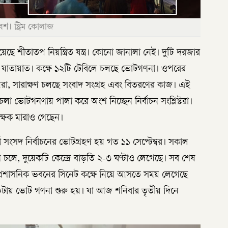
েশ। স্ট্রিম কোলাজ
ছে শীতাতপ নিয়ন্ত্রিত যন্ত্র। কোনো জানালা নেই। দুটি দরজার
য়ে যাতায়াত। কক্ষে ১২টি টেবিলে চলছে ভোটগণনা। ওপরের
মেরা, সারাক্ষণ চলছে সংবাদ সংগ্রহ এবং বিতরণের কাজ। এই
চলা ভোটগনণায় পালা করে অংশ নিচ্ছেন নির্বাচন সংশ্লিষ্টরা।
্ষক মারাও গেছেন।
ষার্থী সংসদ নির্বাচনের ভোটগ্রহণ হয় গত ১১ সেপ্টেম্বর। সকাল
হণ চলে, দুয়েকটি কেন্দ্রে বাড়তি ২-৩ ঘণ্টাও লেগেছে। সব শেষ
নো প্রশাসনিক ভবনের সিনেট কক্ষে নিয়ে আসতে সময় লেগেছে
০টায় ভোট গণনা শুরু হয়। যা আজ শনিবার তৃতীয় দিনে