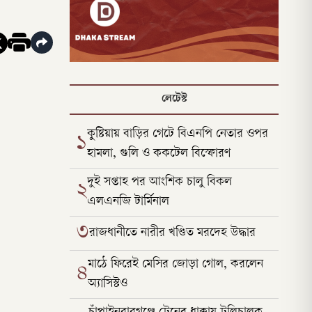
লেটেস্ট
কুষ্টিয়ায় বাড়ির গেটে বিএনপি নেতার ওপর
১
হামলা, গুলি ও ককটেল বিস্ফোরণ
দুই সপ্তাহ পর আংশিক চালু বিকল
২
এলএনজি টার্মিনাল
৩
রাজধানীতে নারীর খণ্ডিত মরদেহ উদ্ধার
মাঠে ফিরেই মেসির জোড়া গোল, করলেন
৪
অ্যাসিস্টও