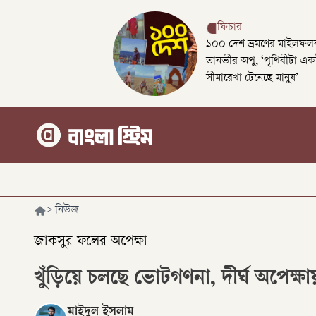
ফিচার
১০০ দেশ ভ্রমণের মাইলফলক
তানভীর অপু, ‘পৃথিবীটা এক
সীমারেখা টেনেছে মানুষ’
>
নিউজ
জাকসুর ফলের অপেক্ষা
খুঁড়িয়ে চলছে ভোটগণনা, দীর্ঘ অপেক্ষা
মাইদুল ইসলাম