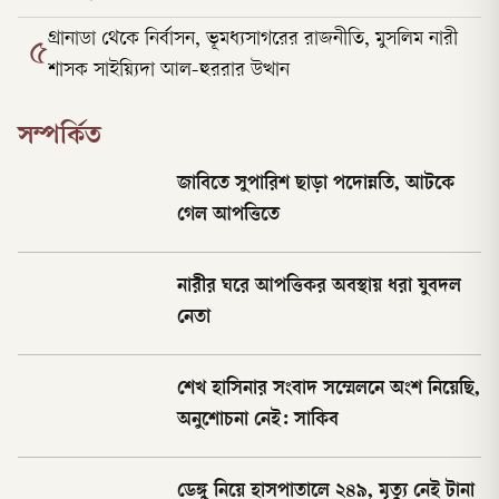
গ্রানাডা থেকে নির্বাসন, ভূমধ্যসাগরের রাজনীতি, মুসলিম নারী
৫
শাসক সাইয়্যিদা আল-হুররার উত্থান
সম্পর্কিত
জাবিতে সুপারিশ ছাড়া পদোন্নতি, আটকে
গেল আপত্তিতে
নারীর ঘরে আপত্তিকর অবস্থায় ধরা যুবদল
নেতা
শেখ হাসিনার সংবাদ সম্মেলনে অংশ নিয়েছি,
অনুশোচনা নেই: সাকিব
ডেঙ্গু নিয়ে হাসপাতালে ২৪৯, মৃত্যু নেই টানা