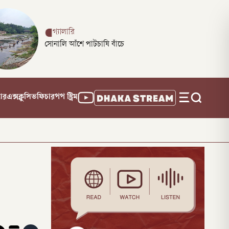
গ্যালারি
সোনালি আঁশে পাটচাষি বাঁচে
নার
এক্সক্লুসিভ
ফিচার
পপ স্ট্রিম