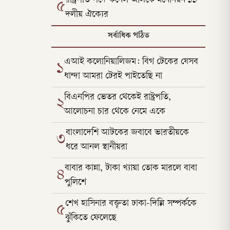
রাষ্ট্রপতি পদে কর্নেল অলিকে মনোনয়ন ১১
৫
দলীয় ঐক্যের
সর্বাধিক পঠিত
এআই কলোনিয়ালিজম: বিগ টেকের যেসব
১
ধান্দা আমরা টেরই পাইতেছি না
বিএনপির ভেতর থেকেই রাষ্ট্রপতি,
২
আলোচনা চার থেকে নেমে একে
বাংলাদেশি আটকের জবাবে ভারতীয়কে
৩
ধরে আনল স্থানীয়রা
বাবার কান্না, টাকা খ্যায়া তোক মারলে বাবা
৪
পুলিশে
শেখ হাসিনার বক্তৃতা ঢাকা-দিল্লি সম্পর্ককে
৫
ঝুঁকিতে ফেলেছে