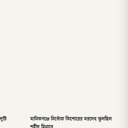
দুটি
মানিকগঞ্জে নিখোঁজ কিশোরের মরদেহ ঝুলছিল
শহীদ মিনারে