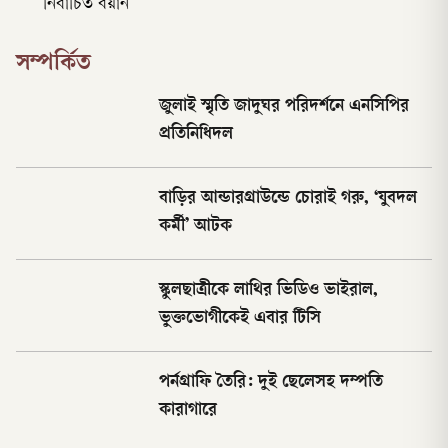
নির্বাচিত বয়ান
সম্পর্কিত
জুলাই স্মৃতি জাদুঘর পরিদর্শনে এনসিপির
প্রতিনিধিদল
বাড়ির আন্ডারগ্রাউন্ডে চোরাই গরু, ‘যুবদল
কর্মী’ আটক
স্কুলছাত্রীকে লাথির ভিডিও ভাইরাল,
ভুক্তভোগীকেই এবার টিসি
পর্নগ্রাফি তৈরি: দুই ছেলেসহ দম্পতি
কারাগারে