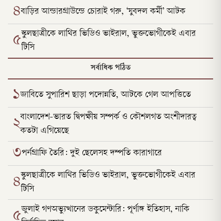
৪
বাড়ির আন্ডারগ্রাউন্ডে চোরাই গরু, ‘যুবদল কর্মী’ আটক
স্কুলছাত্রীকে লাথির ভিডিও ভাইরাল, ভুক্তভোগীকেই এবার
৫
টিসি
সর্বাধিক পঠিত
১
জাবিতে সুপারিশ ছাড়া পদোন্নতি, আটকে গেল আপত্তিতে
বাংলাদেশ-ভারত দ্বিপক্ষীয় সম্পর্ক ও কৌশলগত অংশীদারত্ব
২
কতটা এগিয়েছে
৩
পর্নগ্রাফি তৈরি: দুই ছেলেসহ দম্পতি কারাগারে
স্কুলছাত্রীকে লাথির ভিডিও ভাইরাল, ভুক্তভোগীকেই এবার
৪
টিসি
জুলাই গণঅভ্যুত্থানের ডকুমেন্টারি: পূর্ণাঙ্গ ইতিহাস, নাকি
৫