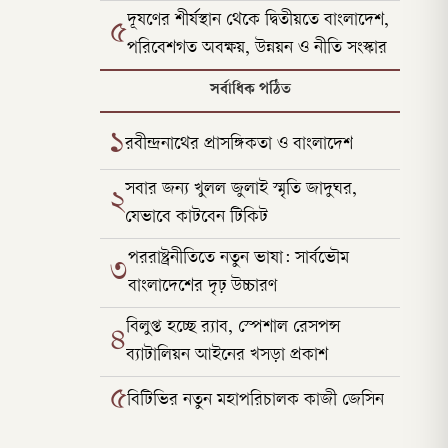
দূষণের শীর্ষস্থান থেকে দ্বিতীয়তে বাংলাদেশ,
৫
পরিবেশগত অবক্ষয়, উন্নয়ন ও নীতি সংস্কার
সর্বাধিক পঠিত
১
রবীন্দ্রনাথের প্রাসঙ্গিকতা ও বাংলাদেশ
সবার জন্য খুলল জুলাই স্মৃতি জাদুঘর,
২
যেভাবে কাটবেন টিকিট
পররাষ্ট্রনীতিতে নতুন ভাষা: সার্বভৌম
৩
বাংলাদেশের দৃঢ় উচ্চারণ
বিলুপ্ত হচ্ছে র‍্যাব, স্পেশাল রেসপন্স
৪
ব্যাটালিয়ন আইনের খসড়া প্রকাশ
৫
বিটিভির নতুন মহাপরিচালক কাজী জেসিন