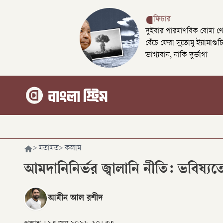
ফিচার
দুইবার পারমাণবিক বোমা থ
বেঁচে ফেরা সুতোমু ইয়ামাগুচ
ভাগ্যবান, নাকি দুর্ভাগা
>
মতামত
>
কলাম
আমদানিনির্ভর জ্বালানি নীতি: ভবিষ্
আমীন আল রশীদ