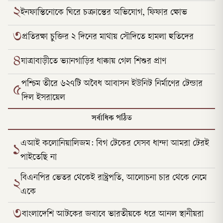
২
ইনফান্তিনোকে ঘিরে চক্রান্তের অভিযোগ, ফিফার ক্ষোভ
৩
প্রতিরক্ষা চুক্তির ২ দিনের মাথায় সৌদিতে হামলা হুতিদের
৪
যাত্রাবাড়ীতে ভ্যানগাড়ির ধাক্কায় গেল শিশুর প্রাণ
পশ্চিম তীরে ৬২৭টি অবৈধ আবাসন ইউনিট নির্মাণের টেন্ডার
৫
দিল ইসরায়েল
সর্বাধিক পঠিত
এআই কলোনিয়ালিজম: বিগ টেকের যেসব ধান্দা আমরা টেরই
১
পাইতেছি না
বিএনপির ভেতর থেকেই রাষ্ট্রপতি, আলোচনা চার থেকে নেমে
২
একে
৩
বাংলাদেশি আটকের জবাবে ভারতীয়কে ধরে আনল স্থানীয়রা