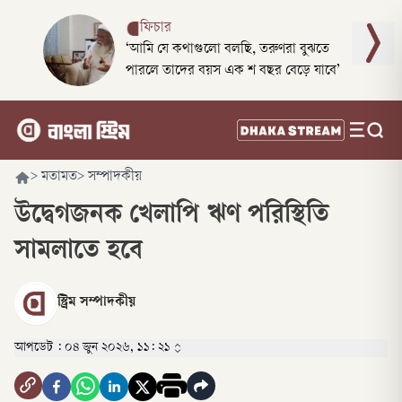
ফিচার
‘আমি যে কথাগুলো বলছি, তরুণরা বুঝতে
পারলে তাদের বয়স এক শ বছর বেড়ে যাবে’
>
মতামত
>
সম্পাদকীয়
উদ্বেগজনক খেলাপি ঋণ পরিস্থিতি
সামলাতে হবে
স্ট্রিম সম্পাদকীয়
আপডেট :
০৪ জুন ২০২৬, ১১: ২১