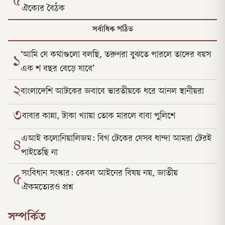
৫
ঐক্যের বৈঠক
সর্বাধিক পঠিত
‘আমি যে কথাগুলো বলছি, তরুণরা বুঝতে পারলে তাদের বয়স
১
এক শ বছর বেড়ে যাবে’
২
বাংলাদেশি আটকের জবাবে ভারতীয়কে ধরে আনল স্থানীয়রা
৩
বাবার কান্না, টাকা খ্যায়া তোক মারলে বাবা পুলিশে
এআই কলোনিয়ালিজম: বিগ টেকের যেসব ধান্দা আমরা টেরই
৪
পাইতেছি না
সংবিধান সংস্কার: কেবল আইনের বিষয় নয়, জাতীয়
৫
ঐকমত্যেরও প্রশ্ন
সম্পর্কিত