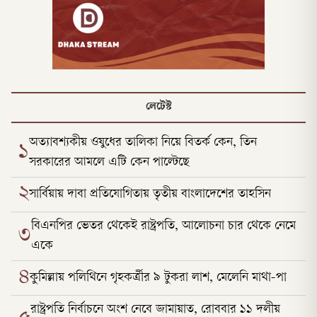
লেটেস্ট
অত্যাবশ্যকীয় ওষুধের তালিকা নিয়ে বিতর্ক কেন, তিন
১
সরকারের আমলে এটি কেন পাল্টেছে
২
সার্বিয়ায় দাবা প্রতিযোগিতায় তৃতীয় বাংলাদেশের তাহসিন
বিএনপির ভেতর থেকেই রাষ্ট্রপতি, আলোচনা চার থেকে নেমে
৩
একে
৪
কুমিল্লায় পলিথিনে গৃহকর্ত্রীর ৯ টুকরা লাশ, মেলেনি মাথা-পা
রাষ্ট্রপতি নির্বাচনে অংশ নেবে জামায়াত, রোববার ১১ দলীয়