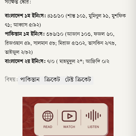
সংক্ষিপ্ত স্কোর:
বাংলাদেশ ১ম ইনিংস:
৪১৩/১০ (শান্ত ১০১, মুমিনুল ৯১, মুশফিক
৭১; আব্বাস ৫/৯২)
পাকিস্তান ১ম ইনিংস:
৩৮৬/১০ (আজান ১০৩, ফজল ৬০,
রিজওয়ান ৫৯, সালমান ৫৮; মিরাজ ৫/১০২, তাসকিন ২/৭৮,
তাইজুল ২/৮২)
বাংলাদেশ ২য় ইনিংস:
৭/০ ( মাহমুদুল ২*; আফ্রিদি ০/২
বিষয়:
পাকিস্তান
ক্রিকেট
টেস্ট ক্রিকেট