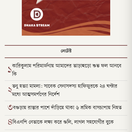
লেটেস্ট
কারিকুলাম পরিমার্জনায় আমাদের তাড়াহুড়ো শুভ ফল আনবে
১
কি
তনু হত্যা মামলা: সাবেক সেনাসদস্য হাফিজুরকে ২৪ ঘণ্টার
২
মধ্যে আত্মসমর্পণের নির্দেশ
৩
বগুড়ায় রাস্তার পাশে দাঁড়িয়ে থাকা ৬ শ্রমিক বাসচাপায় নিহত
৪
বিএনপি নেতাকে লক্ষ্য করে গুলি, লাগল সহযোগীর বুকে