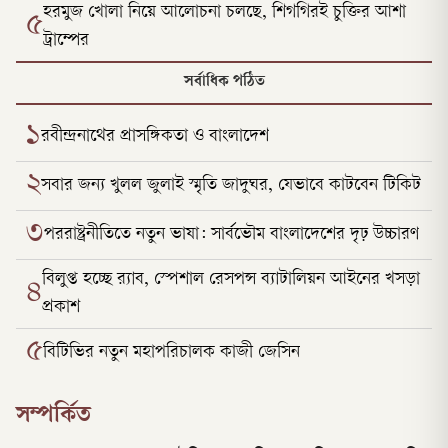
হরমুজ খোলা নিয়ে আলোচনা চলছে, শিগগিরই চুক্তির আশা
৫
ট্রাম্পের
সর্বাধিক পঠিত
১
রবীন্দ্রনাথের প্রাসঙ্গিকতা ও বাংলাদেশ
২
সবার জন্য খুলল জুলাই স্মৃতি জাদুঘর, যেভাবে কাটবেন টিকিট
৩
পররাষ্ট্রনীতিতে নতুন ভাষা: সার্বভৌম বাংলাদেশের দৃঢ় উচ্চারণ
বিলুপ্ত হচ্ছে র‍্যাব, স্পেশাল রেসপন্স ব্যাটালিয়ন আইনের খসড়া
৪
প্রকাশ
৫
বিটিভির নতুন মহাপরিচালক কাজী জেসিন
সম্পর্কিত