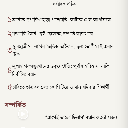
সর্বাধিক পঠিত
১
জাবিতে সুপারিশ ছাড়া পদোন্নতি, আটকে গেল আপত্তিতে
২
পর্নগ্রাফি তৈরি: দুই ছেলেসহ দম্পতি কারাগারে
স্কুলছাত্রীকে লাথির ভিডিও ভাইরাল, ভুক্তভোগীকেই এবার
৩
টিসি
জুলাই গণঅভ্যুত্থানের ডকুমেন্টারি: পূর্ণাঙ্গ ইতিহাস, নাকি
৪
নির্বাচিত বয়ান
৫
ঢাবিতে ছাত্রদল নেতাকে পিটিয়ে ৬ মাস বহিষ্কার শিক্ষার্থী
সম্পর্কিত
‘আগেই ভালো ছিলাম’ বয়ান কতটা সত্য?