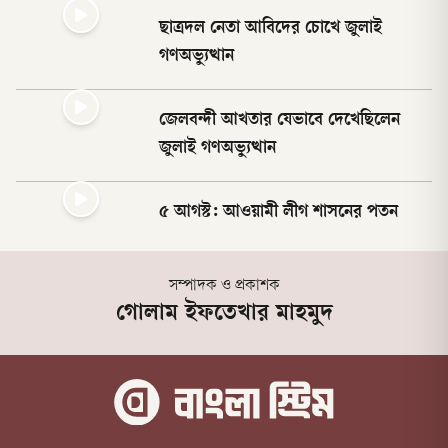
ছাত্রদল নেতা আবিদের চোখে জুলাই
গণঅভ্যুত্থান
জেলবন্দী আখতার যেভাবে দেখেছিলেন
জুলাই গণঅভ্যুত্থান
৫ আগস্ট: আওয়ামী লীগ শাসনের পতন
সম্পাদক ও প্রকাশক
গোলাম ইফতেখার মাহমুদ