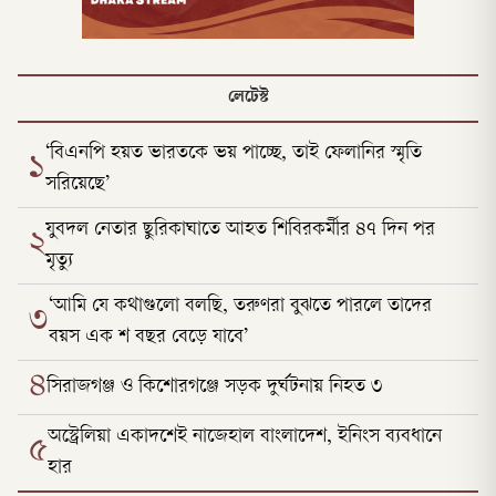
লেটেস্ট
‘বিএনপি হয়ত ভারতকে ভয় পাচ্ছে, তাই ফেলানির স্মৃতি
১
সরিয়েছে’
যুবদল নেতার ছুরিকাঘাতে আহত শিবিরকর্মীর ৪৭ দিন পর
২
মৃত্যু
‘আমি যে কথাগুলো বলছি, তরুণরা বুঝতে পারলে তাদের
৩
বয়স এক শ বছর বেড়ে যাবে’
৪
সিরাজগঞ্জ ও কিশোরগঞ্জে সড়ক দুর্ঘটনায় নিহত ৩
অস্ট্রেলিয়া একাদশেই নাজেহাল বাংলাদেশ, ইনিংস ব্যবধানে
৫
হার