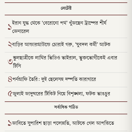
লেটেস্ট
ইরান যুদ্ধ থেকে ‘বেরোনো পথ’ খুঁজছেন ট্রাম্পের শীর্ষ
১
জেনারেল
২
বাড়ির আন্ডারগ্রাউন্ডে চোরাই গরু, ‘যুবদল কর্মী’ আটক
স্কুলছাত্রীকে লাথির ভিডিও ভাইরাল, ভুক্তভোগীকেই এবার
৩
টিসি
৪
পর্নগ্রাফি তৈরি: দুই ছেলেসহ দম্পতি কারাগারে
৫
জুলাই জাদুঘরের টিকিট নিয়ে বিশৃঙ্খলা, ফটক ভাঙচুর
সর্বাধিক পঠিত
১
জাবিতে সুপারিশ ছাড়া পদোন্নতি, আটকে গেল আপত্তিতে