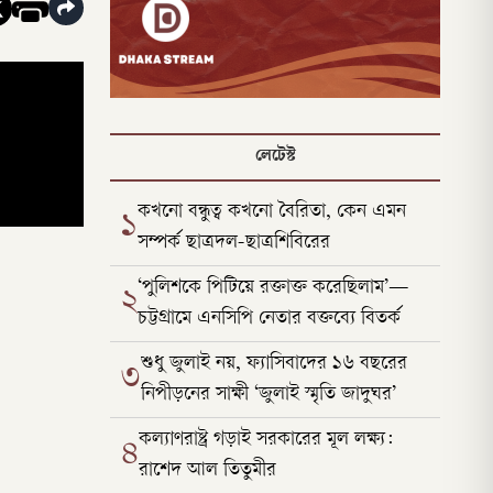
লেটেস্ট
কখনো বন্ধুত্ব কখনো বৈরিতা, কেন এমন
১
সম্পর্ক ছাত্রদল-ছাত্রশিবিরের
‘পুলিশকে পিটিয়ে রক্তাক্ত করেছিলাম’—
২
চট্টগ্রামে এনসিপি নেতার বক্তব্যে বিতর্ক
শুধু জুলাই নয়, ফ্যাসিবাদের ১৬ বছরের
৩
নিপীড়নের সাক্ষী ‘জুলাই স্মৃতি জাদুঘর’
কল্যাণরাষ্ট্র গড়াই সরকারের মূল লক্ষ্য:
৪
রাশেদ আল তিতুমীর