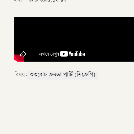
প্রকাশ :
২৭ মে ২০২৬, ১৭: ৪২
বিষয়:
ককরোচ জনতা পার্টি (সিজেপি)