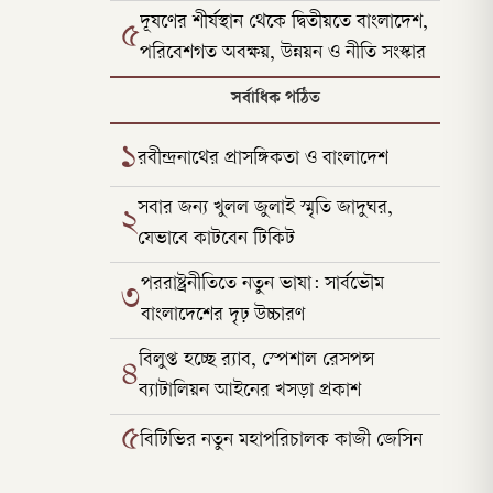
দূষণের শীর্ষস্থান থেকে দ্বিতীয়তে বাংলাদেশ,
৫
পরিবেশগত অবক্ষয়, উন্নয়ন ও নীতি সংস্কার
সর্বাধিক পঠিত
১
রবীন্দ্রনাথের প্রাসঙ্গিকতা ও বাংলাদেশ
সবার জন্য খুলল জুলাই স্মৃতি জাদুঘর,
২
যেভাবে কাটবেন টিকিট
পররাষ্ট্রনীতিতে নতুন ভাষা: সার্বভৌম
৩
বাংলাদেশের দৃঢ় উচ্চারণ
বিলুপ্ত হচ্ছে র‍্যাব, স্পেশাল রেসপন্স
৪
ব্যাটালিয়ন আইনের খসড়া প্রকাশ
৫
বিটিভির নতুন মহাপরিচালক কাজী জেসিন