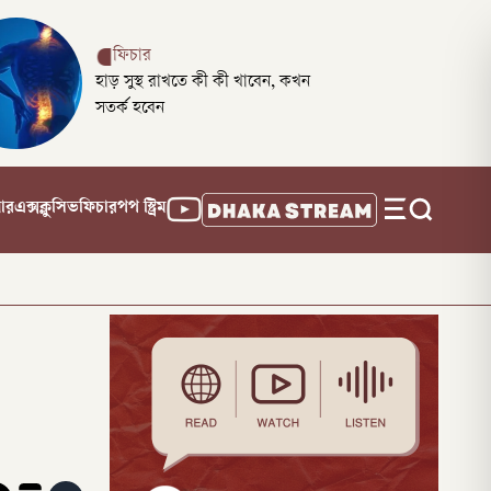
ফিচার
হাড় সুস্থ রাখতে কী কী খাবেন, কখন
সতর্ক হবেন
নার
এক্সক্লুসিভ
ফিচার
পপ স্ট্রিম