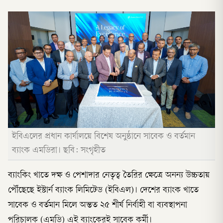
ইবিএলের প্রধান কার্যালয়ে বিশেষ অনুষ্ঠানে সাবেক ও বর্তমান
ব্যাংক এমডিরা। ছবি: সংগৃহীত
ব্যাংকিং খাতে দক্ষ ও পেশাদার নেতৃত্ব তৈরির ক্ষেত্রে অনন্য উচ্চতায়
পৌঁছেছে ইস্টার্ন ব্যাংক লিমিটেড (ইবিএল)। দেশের ব্যাংক খাতে
সাবেক ও বর্তমান মিলে অন্তত ২৫ শীর্ষ নির্বাহী বা ব্যবস্থাপনা
পরিচালক (এমডি) এই ব্যাংকেরই সাবেক কর্মী।