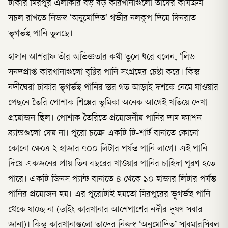
ঢাকার মিরপুর এলাকার বড় বড় কারখানাগুলো তাদের কার্যক্রম
সচল রাখতে নিজস্ব ‘অনুমোদিত’ গভীর নলকূপ দিয়ে দিনরাত
ভূগর্ভস্থ পানি তুলছে।
হাসান আশরাফ তাঁর অভিজ্ঞতার কথা তুলে ধরে বলেন, ‘লিড
সনদপ্রাপ্ত কারখানাগুলো বৃষ্টির পানি সংগ্রহের চেষ্টা করে। কিন্তু
নদীঘেরা ঢাকার ভূগর্ভস্থ পানির স্তর গত আড়াই দশকে নেমে যাওয়ার
পেছনে তৈরি পোশাক শিল্পের ভূমিকা অনেক আগেই খতিয়ে দেখা
প্রয়োজন ছিল। পোশাক তৈরিতে প্রয়োজনীয় পানির দাম ফ্যাশন
ব্র্যান্ডগুলো দেয় না। পুরো চক্রে একটি টি-শার্ট বানাতে কোনো
কোনো ক্ষেত্রে ২ হাজার ৭০০ লিটার পর্যন্ত পানি লাগে। এই পানি
দিয়ে একজনের প্রায় তিন বছরের খাওয়ার পানির চাহিদা পূরণ হতে
পারে। একটি জিনস প্যান্ট বানাতে ৪ থেকে ১০ হাজার লিটার পর্যন্ত
পানির প্রয়োজন হয়। এর পুরোটাই হয়তো মিরপুরের ভূগর্ভস্থ পানি
থেকে যাচ্ছে না (ডাইং কারখানার আশেপাশের নদীর দূষণ সবার
জানা)। কিন্তু কারখানাগুলো তাদের নিজস্ব ‘অনুমোদিত’ সাবমারসিবল