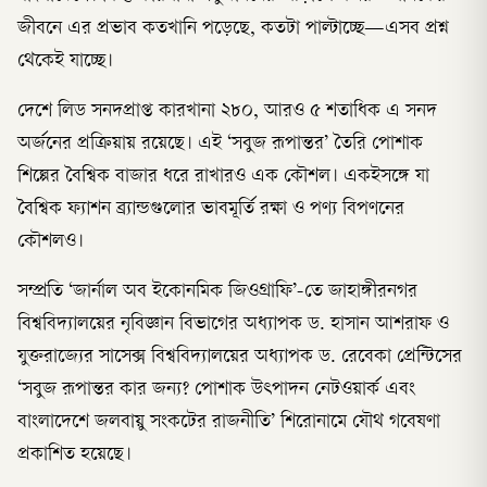
জীবনে এর প্রভাব কতখানি পড়েছে, কতটা পাল্টাচ্ছে—এসব প্রশ্ন
থেকেই যাচ্ছে।
দেশে লিড সনদপ্রাপ্ত কারখানা ২৮০, আরও ৫ শতাধিক এ সনদ
অর্জনের প্রক্রিয়ায় রয়েছে। এই ‘সবুজ রূপান্তর’ তৈরি পোশাক
শিল্পের বৈশ্বিক বাজার ধরে রাখারও এক কৌশল। একইসঙ্গে যা
বৈশ্বিক ফ্যাশন ব্র্যান্ডগুলোর ভাবমূর্তি রক্ষা ও পণ্য বিপণনের
কৌশলও।
সম্প্রতি ‘জার্নাল অব ইকোনমিক জিওগ্রাফি’-তে জাহাঙ্গীরনগর
বিশ্ববিদ্যালয়ের নৃবিজ্ঞান বিভাগের অধ্যাপক ড. হাসান আশরাফ ও
যুক্তরাজ্যের সাসেক্স বিশ্ববিদ্যালয়ের অধ্যাপক ড. রেবেকা প্রেন্টিসের
‘সবুজ রূপান্তর কার জন্য? পোশাক উৎপাদন নেটওয়ার্ক এবং
বাংলাদেশে জলবায়ু সংকটের রাজনীতি’ শিরোনামে যৌথ গবেষণা
প্রকাশিত হয়েছে।