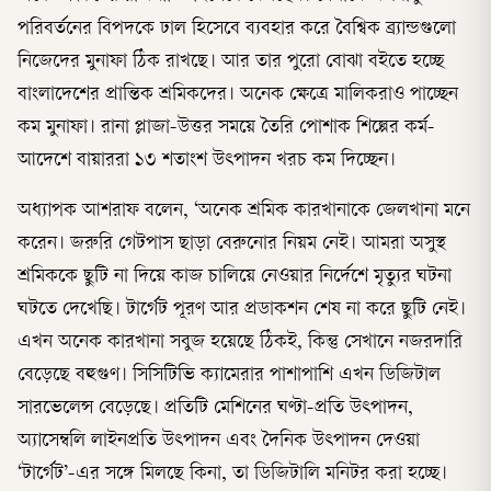
পরিবর্তনের বিপদকে ঢাল হিসেবে ব্যবহার করে বৈশ্বিক ব্র্যান্ডগুলো
নিজেদের মুনাফা ঠিক রাখছে। আর তার পুরো বোঝা বইতে হচ্ছে
বাংলাদেশের প্রান্তিক শ্রমিকদের। অনেক ক্ষেত্রে মালিকরাও পাচ্ছেন
কম মুনাফা। রানা প্লাজা-উত্তর সময়ে তৈরি পোশাক শিল্পের কর্ম-
আদেশে বায়াররা ১৩ শতাংশ উৎপাদন খরচ কম দিচ্ছেন।
অধ্যাপক আশরাফ বলেন, ‘অনেক শ্রমিক কারখানাকে জেলখানা মনে
করেন। জরুরি গেটপাস ছাড়া বেরুনোর নিয়ম নেই। আমরা অসুস্থ
শ্রমিককে ছুটি না দিয়ে কাজ চালিয়ে নেওয়ার নির্দেশে মৃত্যুর ঘটনা
ঘটতে দেখেছি। টার্গেট পূরণ আর প্রডাকশন শেষ না করে ছুটি নেই।
এখন অনেক কারখানা সবুজ হয়েছে ঠিকই, কিন্তু সেখানে নজরদারি
বেড়েছে বহুগুণ। সিসিটিভি ক্যামেরার পাশাপাশি এখন ডিজিটাল
সারভেলেন্স বেড়েছে। প্রতিটি মেশিনের ঘণ্টা-প্রতি উৎপাদন,
অ্যাসেম্বলি লাইনপ্রতি উৎপাদন এবং দৈনিক উৎপাদন দেওয়া
‘টার্গেট’-এর সঙ্গে মিলছে কিনা, তা ডিজিটালি মনিটর করা হচ্ছে।