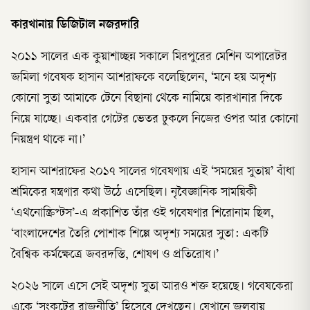
কারখানায় ডিজিটাল নজরদারি
২০১১ সালের এক কুয়াশাচ্ছন্ন সকালে মিরপুরের মেশিন অপারেটর
জমিলা গবেষক হাসান আশরাফকে বলেছিলেন, ‘মনে হয় অদৃশ্য
কোনো সুতা আমাকে টেনে বিছানা থেকে নামিয়ে কারখানার দিকে
নিয়ে যাচ্ছে। একবার গেটের ভেতর ঢুকলে নিজের ওপর আর কোনো
নিয়ন্ত্রণ থাকে না।’
হাসান আশরাফের ২০১৭ সালের গবেষণায় এই ‘সময়ের সুতায়’ বাঁধা
শ্রমিকের যন্ত্রণার কথা উঠে এসেছিল। নৃবৈজ্ঞানিক সাময়িকী
‘এথনোস্ক্রিপ্টস’-এ প্রকাশিত তাঁর ওই গবেষণার শিরোনাম ছিল,
‘বাংলাদেশের তৈরি পোশাক শিল্পে অদৃশ্য সময়ের সুতা: একটি
বৈশ্বিক কর্মক্ষেত্রে জবরদস্তি, শোষণ ও প্রতিরোধ।’
২০২৬ সালে এসে সেই অদৃশ্য সুতা আরও শক্ত হয়েছে। গবেষকেরা
একে ‘সংকটের রাজনীতি’ হিসেবে দেখছেন। যেখানে জলবায়ু