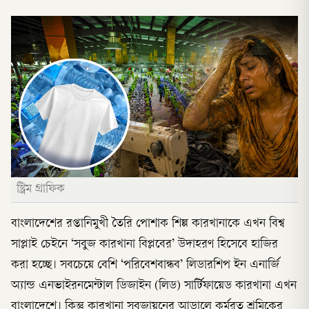
স্ট্রিম গ্রাফিক
বাংলাদেশের রপ্তানিমুখী তৈরি পোশাক শিল্প কারখানাকে এখন বিশ্ব
সাপ্লাই চেইনে ‘সবুজ কারখানা বিপ্লবের’ উদাহরণ হিসেবে হাজির
করা হচ্ছে। সবচেয়ে বেশি ‘পরিবেশবান্ধব’ লিডারশিপ ইন এনার্জি
অ্যান্ড এনভাইরনমেন্টাল ডিজাইন (লিড) সার্টিফায়েড কারখানা এখন
বাংলাদেশে। কিন্তু কারখানা সবুজায়নের আড়ালে কর্মরত শ্রমিকের