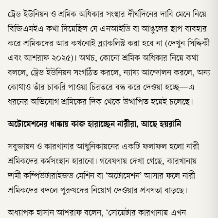
ট্রেড ইউনিয়ন ও শ্রমিক অধিকার সংস্থার দীর্ঘদিনের দাবি মেনে নিয়ে
বিজিএমইএ কথা দিয়েছিল যে এনআইডি বা আঙুলের ছাপ ব্যবহার
করে শ্রমিকদের আর কখনোই ব্ল্যাকলিস্ট করা হবে না (দেখুন সিদ্দিকী
এবং আশরাফ ২০২৫)। অথচ, কোনো শ্রমিক অধিকার নিয়ে কথা
বললে, ট্রেড ইউনিয়ন সংগঠিত করলে, ন্যায্য আন্দোলন করলে, অন্য
কোথাও তাঁর চাকরি পাওয়া চিরতরে বন্ধ করে দেওয়া হচ্ছে—এ
ধরনের অভিযোগ শ্রমিকের দিক থেকে উত্থাপিত হয়েই চলেছে।
অটোমেশনের ধাক্কায় কাজ হারাচ্ছেন নারীরা, আছে হয়রানি
সবুজায়ন ও কারখানার আধুনিকায়নের একটি ফলাফল হলো নারী
শ্রমিকদের কর্মসংস্থান হারানো। গবেষণায় দেখা গেছে, কারখানায়
দামী কম্পিউটারাইজড মেশিন বা ‘অটোমেশন’ আসার ফলে নারী
শ্রমিকদের বদলে পুরুষদের নিয়োগ দেওয়ার প্রবণতা বাড়ছে।
অধ্যাপক হাসান আশরাফ বলেন, ‘সোয়েটার কারখানায় এখন