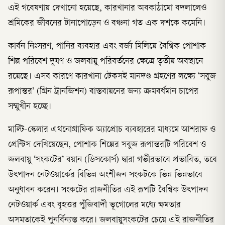
এই গবেষণায় দেখানো হয়েছে, কারখানার অবকাঠামো বদলালেও
শ্রমিকের জীবনের টানাপোড়েন ও বঞ্চনা গত এক দশকে কমেনি।
কার্বন নিঃসরণ, পানির ব্যবহার এবং বর্জ্য মিলিয়ে বৈশ্বিক পোশাক
শিল্প পরিবেশ দূষণ ও জলবায়ু পরিবর্তনের ক্ষেত্রে তৃতীয় অবস্থানে
রয়েছে। এসব কারণে কারখানা টেকসই মানদণ্ড গ্রহণের লক্ষ্যে ‘সবুজ
রূপান্তর’ (গ্রিন ট্রানজিশন) বাস্তবায়নের জন্য ক্রমবর্ধমান চাপের
সম্মুখীন হচ্ছে।
মাল্টি-স্কেলার এথনোগ্রাফিক অ্যাপ্রোচ ব্যবহারের মাধ্যমে আশরাফ ও
প্রেন্টিস দেখিয়েছেন, পোশাক শিল্পের সবুজ রূপান্তরটি পরিবেশ ও
জলবায়ু ‘সংকটের’ বয়ান (ডিসকোর্স) দ্বারা গভীরভাবে প্রভাবিত, তবে
উৎপাদন নেটওয়ার্কের বিভিন্ন অংশীজন সংকটকে ভিন্ন ভিন্নভাবে
অনুধাবন করেন। সংকটের রাজনীতির এই রূপটি বৈশ্বিক উৎপাদন
নেটওয়ার্ক এবং বৃহত্তর পুঁজিবাদী ভূগোলের মধ্যে ক্ষমতার
অসমতাকেই পুনর্বিন্যস্ত করে। জলবায়ুসংকটের চেয়ে এই রাজনীতির