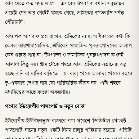
আর যেতে কত সময় লাগে—এসবের ওপর! কারখানা সবুজায়ন
প্রচেষ্টা যেন তার গেটেই থমকে গেছে, শ্রমিকের বসতবাড়ি পর্যন্ত
পৌঁছায়নি।
অধ্যাপক আশরাফ প্রশ্ন রাখেন, শ্রমিকের ন্যায্য অধিকারের কথা কি
কেবল কারখানাকেন্দ্রিক, শ্রমিকের সামাজিক পুনরুৎপাদনের আলাপ
কেন গুরুত্ব পায় না। উৎপাদন ও সামাজিক পুনরুৎপাদন কখনই
আলাদা কিছু নয়। গ্রাম থেকে শহরে আসা শ্রমিকের সন্তানেরা বড়
হচ্ছে নানি বা দাদির বাড়িতে—মা-বাবা থেকে আলাদা থেকে। বছরে
দু-একবার দেখার নাম তো পারিবারিক জীবন নয়। এটা শহুরে
মধ্যবিত্তের কাছে কতটা অকল্পনীয়।
পণ্যের ইউরোপীয় পাসপোর্ট ও নতুন বোঝা
ইউরোপীয় ইউনিয়নভুক্ত বাজারে পণ্য প্রবেশে ‘ডিজিটাল প্রোডাক্ট
পাসপোর্ট’ নামের নতুন একটি নিয়ম চালুর প্রক্রিয়ায় রয়েছে। প্রতিটি