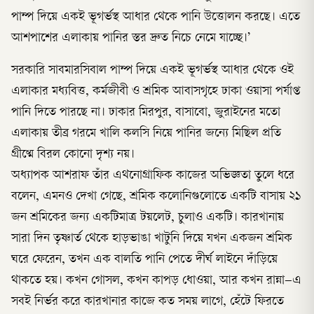
পাম্প দিয়ে একই ভূগর্ভস্থ আধার থেকে পানি উত্তোলন করছে। এতে
আশপাশের এলাকায় পানির স্তর দ্রুত নিচে নেমে যাচ্ছে।’
সরকারি সাবমারসিবাল পাম্প দিয়ে একই ভূগর্ভস্থ আধার থেকে ওই
এলাকার মধ্যবিত্ত, কর্মজীবী ও শ্রমিক আবাসগৃহে ঢাকা ওয়াসা পর্যাপ্ত
পানি দিতে পারছে না। ঢাকার মিরপুর, বাসাবো, জুরাইনের মতো
এলাকায় তীব্র গরমে খালি কলসি নিয়ে পানির জন্যে মিছিল প্রতি
গ্রীষ্মে বিরল কোনো দৃশ্য নয়।
অধ্যাপক আশরাফ তাঁর এথনোগ্রাফিক কাজের অভিজ্ঞতা তুলে ধরে
বলেন, এমনও দেখা গেছে, শ্রমিক কলোনিগুলোতে একটি বাসায় ২১
জন শ্রমিকের জন্য একটিমাত্র টয়লেট, চুলাও একটি। কারখানায়
সারা দিন তৃষ্ণার্ত থেকে হাড়ভাঙা খাটুনি দিয়ে যখন একজন শ্রমিক
ঘরে ফেরেন, তখন এক বালতি পানি পেতে দীর্ঘ লাইনে দাঁড়িয়ে
থাকতে হয়। কখন গোসল, কখন কাপড় ধোওয়া, আর কখন রান্না–এ
সবই নির্ভর করে কারখানার কাজে কত সময় লাগে, হেঁটে ফিরতে