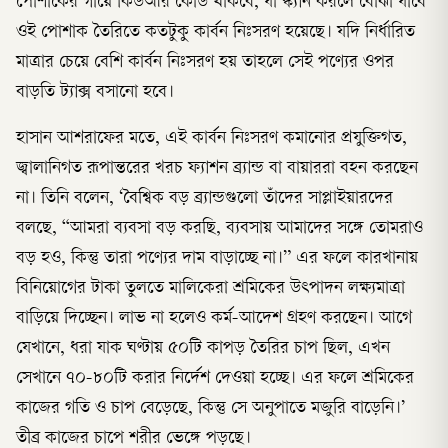
পোশাকের গায়ে কিউআর কোড থাকবে, যা স্ক্যান করলে বোঝা যাবে
ওই পোশাক তৈরিতে কতটুকু কার্বন নিঃসরণ হয়েছে। যদি নির্ধারিত
মাত্রার চেয়ে বেশি কার্বন নিঃসরণ হয় তাহলে সেই পণ্যের ওপর
বাড়তি ট্যাক্স বসানো হবে।
হাসান আশরাফের মতে, এই কার্বন নিঃসরণ কমানোর প্রযুক্তিগত,
জ্বালানিগত রূপান্তরের খরচ ফ্যাশন ব্র্যান্ড বা বায়াররা বহন করছেন
না। তিনি বলেন, ‘বৈশ্বিক বড় ব্র্যান্ডগুলো তাঁদের সাপ্লাইয়ারদের
বলছে, “আমরা ব্যবসা বড় করছি, ব্যবসায় আমাদের সঙ্গে তোমরাও
বড় হও, কিন্তু তারা পণ্যের দাম বাড়াচ্ছে না।” এর ফলে কারখানায়
বিনিয়োগের টাকা তুলতে মালিকেরা শ্রমিকের উৎপাদন লক্ষ্যমাত্রা
বাড়িয়ে দিচ্ছেন। লাভ না হলেও কর্ম-আদেশ গ্রহণ করছেন। আগে
যেখানে, ধরা যাক ঘণ্টায় ৫০টি কাপড় তৈরির চাপ ছিল, এখন
সেখানে ৭০-৮০টি করার নির্দেশ দেওয়া হচ্ছে। এর ফলে শ্রমিকের
কাজের গতি ও চাপ বেড়েছে, কিন্তু সে অনুপাতে মজুরি বাড়েনি।’
তীব্র কাজের চাপে শরীর ভেঙ্গে পড়ছে।