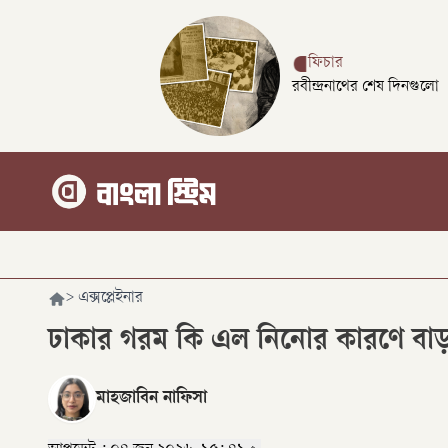
ফিচার
রবীন্দ্রনাথের শেষ দিনগুলো
>
এক্সপ্লেইনার
ঢাকার গরম কি এল নিনোর কারণে বা
মাহজাবিন নাফিসা