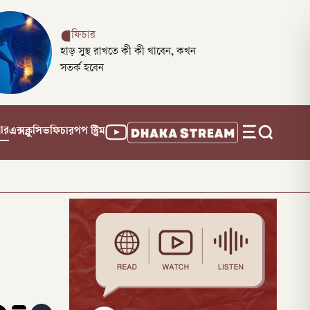
ফিচার
হাড় সুস্থ রাখতে কী কী খাবেন, কখন
সতর্ক হবেন
নার
এক্সক্লুসিভ
ফিচার
পপ স্ট্রিম