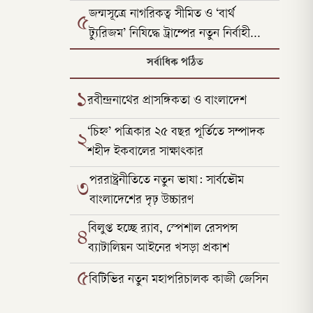
আল-হুররার উত্থান
জন্মসূত্রে নাগরিকত্ব সীমিত ও ‘বার্থ
৫
ট্যুরিজম’ নিষিদ্ধে ট্রাম্পের নতুন নির্বাহী
আদেশ
সর্বাধিক পঠিত
১
রবীন্দ্রনাথের প্রাসঙ্গিকতা ও বাংলাদেশ
‘চিহ্ন’ পত্রিকার ২৫ বছর পূর্তিতে সম্পাদক
২
শহীদ ইকবালের সাক্ষাৎকার
পররাষ্ট্রনীতিতে নতুন ভাষা: সার্বভৌম
৩
বাংলাদেশের দৃঢ় উচ্চারণ
বিলুপ্ত হচ্ছে র‍্যাব, স্পেশাল রেসপন্স
৪
ব্যাটালিয়ন আইনের খসড়া প্রকাশ
৫
বিটিভির নতুন মহাপরিচালক কাজী জেসিন