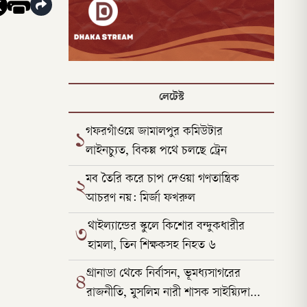
লেটেস্ট
গফরগাঁওয়ে জামালপুর কমিউটার
১
লাইনচ্যুত, বিকল্প পথে চলছে ট্রেন
মব তৈরি করে চাপ দেওয়া গণতান্ত্রিক
২
আচরণ নয়: মির্জা ফখরুল
থাইল্যান্ডের স্কুলে কিশোর বন্দুকধারীর
৩
হামলা, তিন শিক্ষকসহ নিহত ৬
গ্রানাডা থেকে নির্বাসন, ভূমধ্যসাগরের
৪
রাজনীতি, মুসলিম নারী শাসক সাইয়্যিদা