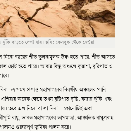
 ঝুঁকি বাড়তে দেখা যায়। ছবি: ফেসবুক থেকে নেওয়া
নিনো বছরের শীত তুলনামূলক উষ্ণ হতে পারে, শীত আসতে
াল ছোট হতে পারে। আবার কিছু অঞ্চলে কুয়াশা, বৃষ্টিপাত ও
পারে।
না। এ সময় প্রশান্ত মহাসাগরের নিরক্ষীয় অঞ্চলের পানি
 এশিয়ায় অনেক ক্ষেত্রে তখন বৃষ্টিপাত বৃদ্ধি, বন্যার ঝুঁকি এবং
া যায়। তবে এল নিনো বা লা নিনা—কোনোটিই একা
ৌসুমি বায়ু, ভারত মহাসাগরের তাপমাত্রা, আঞ্চলিক বায়ুপ্রবাহ
াদানও গুরুত্বপূর্ণ ভূমিকা পালন করে।