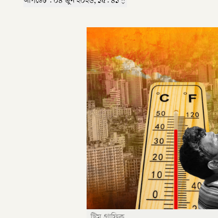
আপডেট :
০৪ জুন ২০২৬, ১৫: ৪১
স্ট্রিম গ্রাফিক