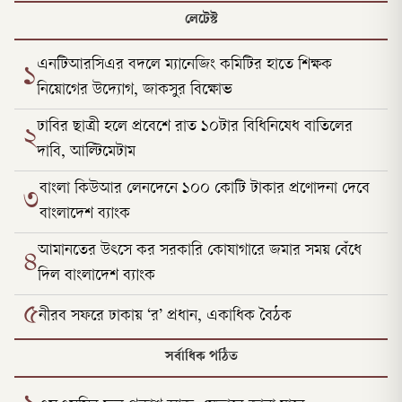
লেটেস্ট
এনটিআরসিএর বদলে ম্যানেজিং কমিটির হাতে শিক্ষক
১
নিয়োগের উদ্যোগ, জাকসুর বিক্ষোভ
ঢাবির ছাত্রী হলে প্রবেশে রাত ১০টার বিধিনিষেধ বাতিলের
২
দাবি, আল্টিমেটাম
বাংলা কিউআর লেনদেনে ১০০ কোটি টাকার প্রণোদনা দেবে
৩
বাংলাদেশ ব্যাংক
আমানতের উৎসে কর সরকারি কোষাগারে জমার সময় বেঁধে
৪
দিল বাংলাদেশ ব্যাংক
৫
নীরব সফরে ঢাকায় ‘র’ প্রধান, একাধিক বৈঠক
সর্বাধিক পঠিত