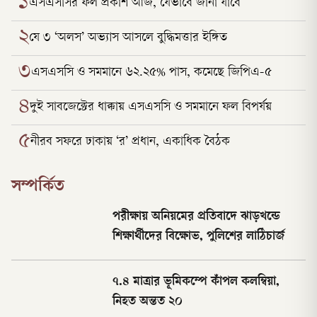
১
এসএসসির ফল প্রকাশ আজ, যেভাবে জানা যাবে
২
যে ৩ ‘অলস’ অভ্যাস আসলে বুদ্ধিমত্তার ইঙ্গিত
৩
এসএসসি ও সমমানে ৬২.২৫% পাস, কমেছে জিপিএ-৫
৪
দুই সাবজেক্টের ধাক্কায় এসএসসি ও সমমানে ফল বিপর্যয়
৫
নীরব সফরে ঢাকায় ‘র’ প্রধান, একাধিক বৈঠক
সম্পর্কিত
পরীক্ষায় অনিয়মের প্রতিবাদে ঝাড়খন্ডে
শিক্ষার্থীদের বিক্ষোভ, পুলিশের লাঠিচার্জ
৭.৪ মাত্রার ভূমিকম্পে কাঁপল কলম্বিয়া,
নিহত অন্তত ২০