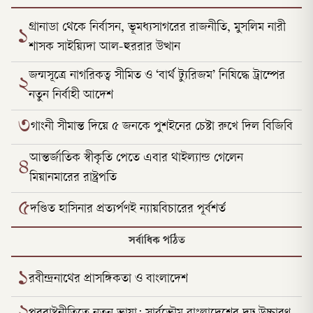
গ্রানাডা থেকে নির্বাসন, ভূমধ্যসাগরের রাজনীতি, মুসলিম নারী
১
শাসক সাইয়্যিদা আল-হুররার উত্থান
জন্মসূত্রে নাগরিকত্ব সীমিত ও ‘বার্থ ট্যুরিজম’ নিষিদ্ধে ট্রাম্পের
২
নতুন নির্বাহী আদেশ
৩
গাংনী সীমান্ত দিয়ে ৫ জনকে পুশইনের চেষ্টা রুখে দিল বিজিবি
আন্তর্জাতিক স্বীকৃতি পেতে এবার থাইল্যান্ড গেলেন
৪
মিয়ানমারের রাষ্ট্রপতি
৫
দণ্ডিত হাসিনার প্রত্যর্পণই ন্যায়বিচারের পূর্বশর্ত
সর্বাধিক পঠিত
১
রবীন্দ্রনাথের প্রাসঙ্গিকতা ও বাংলাদেশ