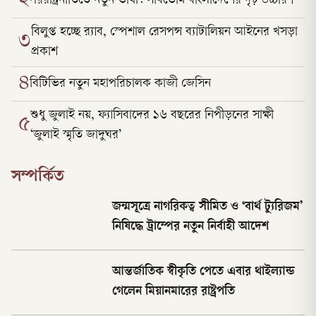
২
পররাষ্ট্রনীতিতে নতুন ভাষা: সার্বভৌম বাংলাদেশের দৃঢ় উচ্চারণ
বিলুপ্ত হচ্ছে র‍্যাব, স্পেশাল রেসপন্স ব্যাটালিয়ন আইনের খসড়া
৩
প্রকাশ
৪
বিটিভির নতুন মহাপরিচালক কাজী জেসিন
শুধু জুলাই নয়, ফ্যাসিবাদের ১৬ বছরের নিপীড়নের সাক্ষী
৫
‘জুলাই স্মৃতি জাদুঘর’
সম্পর্কিত
জন্মসূত্রে নাগরিকত্ব সীমিত ও ‘বার্থ ট্যুরিজম’
নিষিদ্ধে ট্রাম্পের নতুন নির্বাহী আদেশ
আন্তর্জাতিক স্বীকৃতি পেতে এবার থাইল্যান্ড
গেলেন মিয়ানমারের রাষ্ট্রপতি