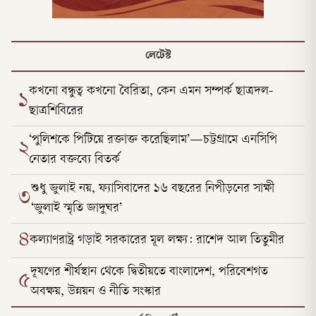
লেটেস্ট
কখনো বন্ধুত্ব কখনো বৈরিতা, কেন এমন সম্পর্ক ছাত্রদল-
১
ছাত্রশিবিরের
‘পুলিশকে পিটিয়ে রক্তাক্ত করেছিলাম’—চট্টগ্রামে এনসিপি
২
নেতার বক্তব্যে বিতর্ক
শুধু জুলাই নয়, ফ্যাসিবাদের ১৬ বছরের নিপীড়নের সাক্ষী
৩
‘জুলাই স্মৃতি জাদুঘর’
৪
কল্যাণরাষ্ট্র গড়াই সরকারের মূল লক্ষ্য: রাশেদ আল তিতুমীর
দূষণের শীর্ষস্থান থেকে দ্বিতীয়তে বাংলাদেশ, পরিবেশগত
৫
অবক্ষয়, উন্নয়ন ও নীতি সংস্কার