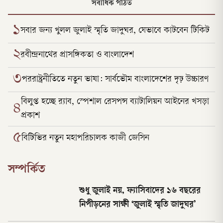
সর্বাধিক পঠিত
১
সবার জন্য খুলল জুলাই স্মৃতি জাদুঘর, যেভাবে কাটবেন টিকিট
২
রবীন্দ্রনাথের প্রাসঙ্গিকতা ও বাংলাদেশ
৩
পররাষ্ট্রনীতিতে নতুন ভাষা: সার্বভৌম বাংলাদেশের দৃঢ় উচ্চারণ
বিলুপ্ত হচ্ছে র‍্যাব, স্পেশাল রেসপন্স ব্যাটালিয়ন আইনের খসড়া
৪
প্রকাশ
৫
বিটিভির নতুন মহাপরিচালক কাজী জেসিন
সম্পর্কিত
শুধু জুলাই নয়, ফ্যাসিবাদের ১৬ বছরের
নিপীড়নের সাক্ষী ‘জুলাই স্মৃতি জাদুঘর’