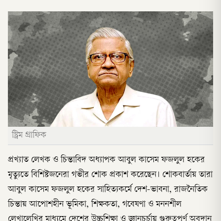
স্ট্রিম গ্রাফিক
প্রখ্যাত লেখক ও চিন্তাবিদ অধ্যাপক আবুল কাসেম ফজলুল হকের
মৃত্যুতে বিশিষ্টজনেরা গভীর শোক প্রকাশ করেছেন। শোকবার্তায় তারা
আবুল কাসেম ফজলুল হকের সাহিত্যকর্মে দেশ-ভাবনা, রাজনৈতিক
চিন্তায় আপোশহীন ভূমিকা, শিক্ষকতা, গবেষণা ও মননশীল
লেখালেখির মাধ্যমে দেশের উচ্চশিক্ষা ও জ্ঞানচর্চায় গুরুত্বপূর্ণ অবদান