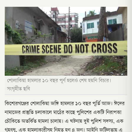
শোলাকিয়া হামলার ১০ বছর পূর্ণ হলেও শেষ হয়নি বিচার।
সংগৃহীত ছবি
কিশোরগঞ্জের শোলাকিয়া জঙ্গি হামলার ১০ বছর পূর্তি আজ। ঈদের
নামাজের প্রস্তুতি চলাকালে মাঠের কাছে পুলিশের একটি নিরাপত্তা
চৌকিতে অতর্কিত হামলা চালায়। এ ঘটনায় দুই পুলিশ সদস্য, এক
গৃহবধূ, এক হামলাকারীসহ নিহত হন ৪ জন। আইনি জটিলতায় এ