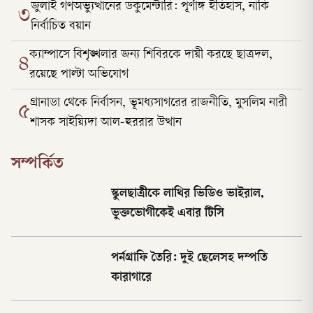
জুলাই গণঅভ্যুত্থানের ডকুমেন্টারি: পূর্ণাঙ্গ ইতিহাস, নাকি
৩
নির্বাচিত বয়ান
ক্যাম্পাসে বিশৃঙ্খলার জন্য শিবিরকে দায়ী করছে ছাত্রদল,
৪
রয়েছে পাল্টা অভিযোগ
গ্রানাডা থেকে নির্বাসন, ভূমধ্যসাগরের রাজনীতি, মুসলিম নারী
৫
শাসক সাইয়্যিদা আল-হুররার উত্থান
সম্পর্কিত
স্কুলছাত্রীকে লাথির ভিডিও ভাইরাল,
ভুক্তভোগীকেই এবার টিসি
পর্নগ্রাফি তৈরি: দুই ছেলেসহ দম্পতি
কারাগারে