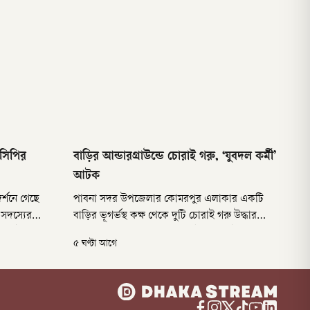
নসিপির
বাড়ির আন্ডারগ্রাউন্ডে চোরাই গরু, ‘যুবদল কর্মী’
আটক
র্শনে গেছে
পাবনা সদর উপজেলার কোমরপুর এলাকার একটি
 সদস্যের
বাড়ির ভূগর্ভস্থ কক্ষ থেকে দুটি চোরাই গরু উদ্ধার
াল ৯টার দিকে
করেছে পুলিশ। শুক্রবার (৭ আগস্ট) রাত ৯টার দিকে
৫ ঘণ্টা আগে
িরোধীদলীয়
এই অভিযানে বাড়ির মালিক শরিফুল ইসলাম প্রধানকে
দুঘরে যান
আটক করা হয়েছে।