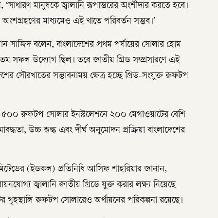
, ‘সাধারণ মানুষকে জ্বালানি রূপান্তরের অংশীদার করতে হবে।
অংশগ্রহণের মাধ্যমেও এই খাতে পরিবর্তন সম্ভব।’
মান সাজিদ বলেন, বাংলাদেশের প্রথম পর্যায়ের সোলার হোম
্যতম সফল উদ্যোগ ছিল। তবে জাতীয় গ্রিড সম্প্রসারণে এই
ের সৌরখাতের সম্ভাবনাময় ক্ষেত্র হচ্ছে গ্রিড-সংযুক্ত রুফটপ
াজার ৫০০ রুফটপ সোলার ইনস্টলেশনে ২০০ মেগাওয়াটের বেশি
াবদ্ধতা, উচ্চ শুল্ক এবং দীর্ঘ অনুমোদন প্রক্রিয়া বাংলাদেশের
 লিমিটেডের (ইডকল) প্রতিনিধি আসিফ শাহরিয়ার জানান,
যোগ্য জ্বালানি জাতীয় গ্রিডে যুক্ত করার লক্ষ্য নিয়েছে
 গৃহস্থালি রুফটপ সোলারেও অর্থায়নের পরিকল্পনা রয়েছে।