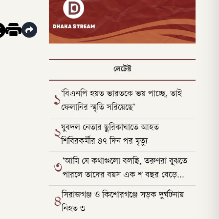
লেটেস্ট
‘বিএনপি হয়ত ভারতকে ভয় পাচ্ছে, তাই
১
ফেলানির স্মৃতি সরিয়েছে’
যুবদল নেতার ছুরিকাঘাতে আহত
২
শিবিরকর্মীর ৪৭ দিন পর মৃত্যু
‘আমি যে কথাগুলো বলছি, তরুণরা বুঝতে
৩
পারলে তাদের বয়স এক শ বছর বেড়ে
যাবে’
সিরাজগঞ্জ ও কিশোরগঞ্জে সড়ক দুর্ঘটনায়
৪
নিহত ৩