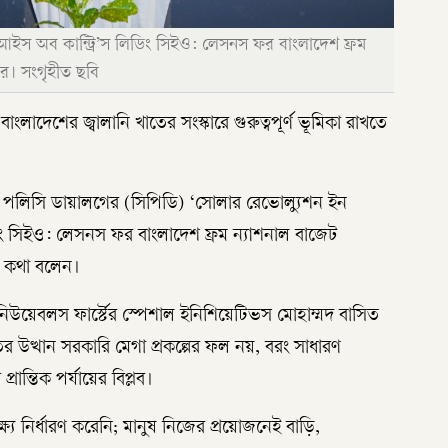
 আইস অব কান্ট্রি’স লিডিং সিইও: লেসনস ফর বাংলাদেশ ফ্রম
নার। সংগৃহীত ছবি
বাংলাদেশের জ্বালানি খাতের সংস্কারে গুরুত্বপূর্ণ ভূমিকা রাখতে
ফর পলিসি ডায়ালগের (সিপিডি) ‘সোলার রেভোল্যুশন ইন
ডিং সিইও: লেসনস ফর বাংলাদেশ ফ্রম ন্যাশনাল বাজেট
সব কথা বলেন।
িনিউয়েবলস ফার্স্টের স্পেশাল ইনিশিয়েটিভস মোহাম্মদ বাসিত
ের উত্থান সরকারি মেগা প্রকল্পের ফল নয়, বরং সাধারণ
ান্তিক পর্যায়ের বিপ্লব।
 নির্ধারণ করেনি; মানুষ নিজের প্রয়োজনেই বাড়ি,