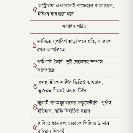
অস্ট্রেলিয়া একাদশেই নাজেহাল বাংলাদেশ,
৫
ইনিংস ব্যবধানে হার
সর্বাধিক পঠিত
জাবিতে সুপারিশ ছাড়া পদোন্নতি, আটকে
১
গেল আপত্তিতে
পর্নগ্রাফি তৈরি: দুই ছেলেসহ দম্পতি
২
কারাগারে
স্কুলছাত্রীকে লাথির ভিডিও ভাইরাল,
৩
ভুক্তভোগীকেই এবার টিসি
জুলাই গণঅভ্যুত্থানের ডকুমেন্টারি: পূর্ণাঙ্গ
৪
ইতিহাস, নাকি নির্বাচিত বয়ান
ঢাবিতে ছাত্রদল নেতাকে পিটিয়ে ৬ মাস
৫
বহিষ্কার শিক্ষার্থী