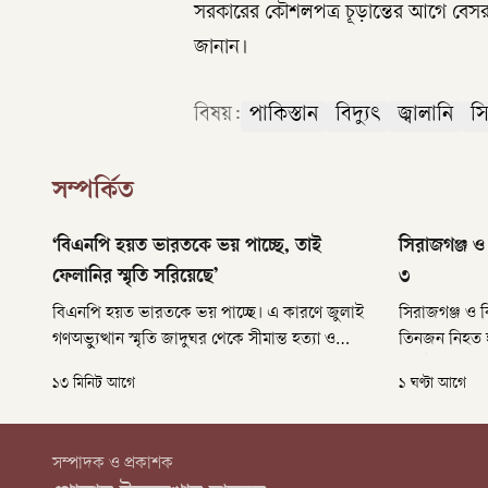
সরকারের কৌশলপত্র চূড়ান্তের আগে বেস
জানান।
বিষয়:
পাকিস্তান
বিদ্যুৎ
জ্বালানি
স
সম্পর্কিত
‘বিএনপি হয়ত ভারতকে ভয় পাচ্ছে, তাই
সিরাজগঞ্জ ও
ফেলানির স্মৃতি সরিয়েছে’
৩
বিএনপি হয়ত ভারতকে ভয় পাচ্ছে। এ কারণে জুলাই
সিরাজগঞ্জ ও 
গণঅভ্যুত্থান স্মৃতি জাদুঘর থেকে সীমান্ত হত্যা ও
তিনজন নিহত হ
ফেলানির স্মৃতি সরিয়ে দেওয়া হয়েছে বলে মন্তব্য
আগস্ট) রাতে স
১৩ মিনিট আগে
১ ঘণ্টা আগে
করেছেন এনসিপি আহ্বায়ক নাহিদ ইসলাম। শনিবার
সংঘর্ষে দুজন
(৮ আগস্ট) জুলাই গণঅভ্যুত্থান স্মৃতি জাদুঘর পরিদর্শন
পাকুন্দিয়ায় 
শেষে সাংবাদিকদের সঙ্গে আলাপে তিনি এ মন্তব্য
হারান।
সম্পাদক ও প্রকাশক
করেন।