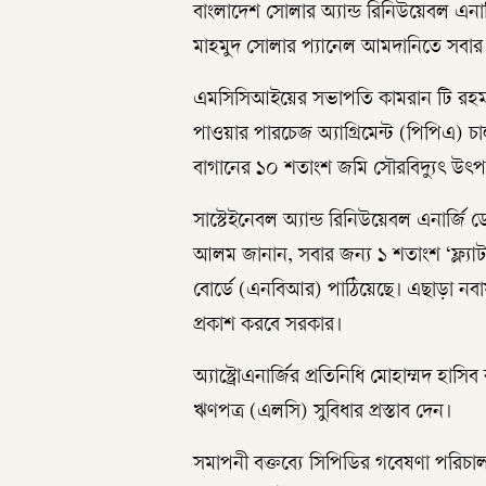
বাংলাদেশ সোলার অ্যান্ড রিনিউয়েবল এন
মাহমুদ সোলার প্যানেল আমদানিতে সবার জন
এমসিসিআইয়ের সভাপতি কামরান টি রহম
পাওয়ার পারচেজ অ্যাগ্রিমেন্ট (পিপিএ) 
বাগানের ১০ শতাংশ জমি সৌরবিদ্যুৎ উৎপাদন
সাস্টেইনেবল অ্যান্ড রিনিউয়েবল এনার্জি
আলম জানান, সবার জন্য ১ শতাংশ ‘ফ্ল্যাট রে
বোর্ডে (এনবিআর) পাঠিয়েছে। এছাড়া নবায়
প্রকাশ করবে সরকার।
অ্যাস্ট্রোএনার্জির প্রতিনিধি মোহাম্মদ 
ঋণপত্র (এলসি) সুবিধার প্রস্তাব দেন।
সমাপনী বক্তব্যে সিপিডির গবেষণা পরিচা