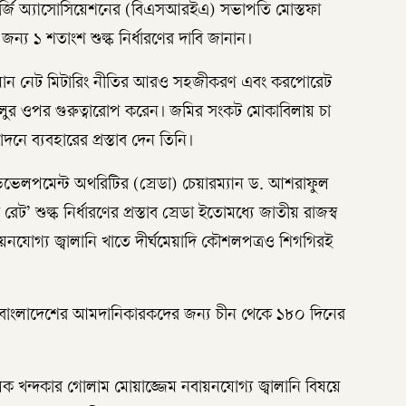
ার্জি অ্যাসোসিয়েশনের (বিএসআরইএ) সভাপতি মোস্তফা
্য ১ শতাংশ শুল্ক নির্ধারণের দাবি জানান।
ান নেট মিটারিং নীতির আরও সহজীকরণ এবং করপোরেট
চালুর ওপর গুরুত্বারোপ করেন। জমির সংকট মোকাবিলায় চা
ে ব্যবহারের প্রস্তাব দেন তিনি।
 ডেভেলপমেন্ট অথরিটির (স্রেডা) চেয়ারম্যান ড. আশরাফুল
ট’ শুল্ক নির্ধারণের প্রস্তাব স্রেডা ইতোমধ্যে জাতীয় রাজস্ব
নযোগ্য জ্বালানি খাতে দীর্ঘমেয়াদি কৌশলপত্রও শিগগিরই
হাসিব বাংলাদেশের আমদানিকারকদের জন্য চীন থেকে ১৮০ দিনের
লক খন্দকার গোলাম মোয়াজ্জেম নবায়নযোগ্য জ্বালানি বিষয়ে