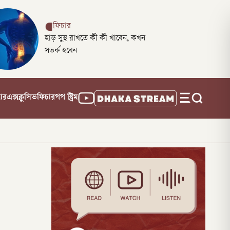
ফিচার
হাড় সুস্থ রাখতে কী কী খাবেন, কখন
সতর্ক হবেন
নার
এক্সক্লুসিভ
ফিচার
পপ স্ট্রিম