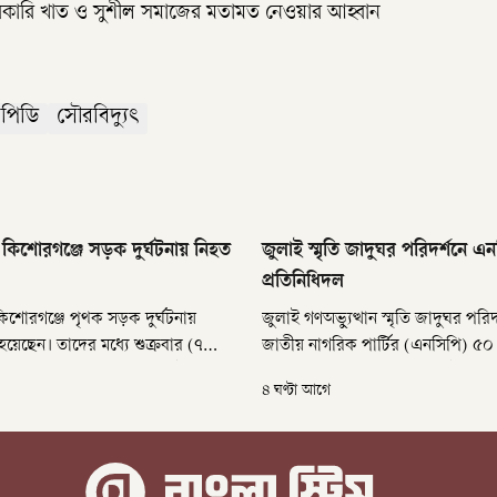
রকারি খাত ও সুশীল সমাজের মতামত নেওয়ার আহ্বান
িপিডি
সৌরবিদ্যুৎ
 কিশোরগঞ্জে সড়ক দুর্ঘটনায় নিহত
জুলাই স্মৃতি জাদুঘর পরিদর্শনে এ
প্রতিনিধিদল
কিশোরগঞ্জে পৃথক সড়ক দুর্ঘটনায়
জুলাই গণঅভ্যুত্থান স্মৃতি জাদুঘর পরিদ
য়েছেন। তাদের মধ্যে শুক্রবার (৭
জাতীয় নাগরিক পার্টির (এনসিপি) ৫০
িরাজগঞ্জের কামারখন্দে বাস-ট্রাকের
প্রতিনিধি দল। শনিবার (৮ আগস্ট) সক
৪ ঘণ্টা আগে
 এবং শনিবার ভোরে কিশোরগঞ্জের
দলের আহ্বায়ক ও জাতীয় সংসদের ব
বাসচাপায় এক অটোরিকশাচালক প্রাণ
চিফ হুইপ নাহিদ ইসলামের নেতৃত্বে জা
তারা।