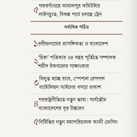
আইনমন্ত্রী
গফরগাঁওয়ে জামালপুর কমিউটার
৫
লাইনচ্যুত, বিকল্প পথে চলছে ট্রেন
সর্বাধিক পঠিত
১
রবীন্দ্রনাথের প্রাসঙ্গিকতা ও বাংলাদেশ
‘চিহ্ন’ পত্রিকার ২৫ বছর পূর্তিতে সম্পাদক
২
শহীদ ইকবালের সাক্ষাৎকার
বিলুপ্ত হচ্ছে র‍্যাব, স্পেশাল রেসপন্স
৩
ব্যাটালিয়ন আইনের খসড়া প্রকাশ
পররাষ্ট্রনীতিতে নতুন ভাষা: সার্বভৌম
৪
বাংলাদেশের দৃঢ় উচ্চারণ
৫
বিটিভির নতুন মহাপরিচালক কাজী জেসিন