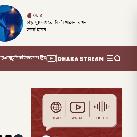
ফিচার
হাড় সুস্থ রাখতে কী কী খাবেন, কখন
সতর্ক হবেন
নার
এক্সক্লুসিভ
ফিচার
পপ স্ট্রিম