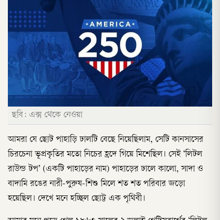
ছবি: এক্স থেকে নেওয়া
আমরা যে ছোট পাহাড়ি ঢালটি বেছে নিয়েছিলাম, সেটি কানসাসের
চিরচেনা ভূপ্রকৃতির মতো নিচের হ্রদে গিয়ে মিশেছিল। সেই ‘লিটল
রাউন্ড টপ’ (একটি পাহাড়ের নাম) পাহাড়ের ঢালে কালো, সাদা ও
বাদামি রঙের নারী-পুরুষ-শিশু মিলে শত শত পরিবার জড়ো
হয়েছিল। দেখে মনে হচ্ছিল ছোট্ট এক পৃথিবী।