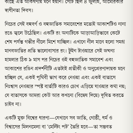
কাছে এত আকর্ষণীয় মনে হয়নি। সেটি ছিল ৪ জুলাই, আমেরিকার
স্বাধীনতা দিবস।
নিচের সেই বহুবর্ণ ও বহুজাতিক সমাবেশের মতোই আকাশটিও নানা
রঙে জ্বলে উঠেছিল। একটি রং অন্যটিকে আড়াআড়িভাবে কেটে
শেষ পর্যন্ত গভীর নীলে মিশে যাচ্ছিল। এখানে নীল মানে হলো সমগ্র
মানবজাতির প্রতি ভালোবাসার রং। টুইন টাওয়ারে সেই জঘন্য
হামলার ঠিক ৯ মাস পর নিচের ওই বহুজাতিক সমাবেশ এবং
আকাশের রঙিন প্রদর্শনীটি এতটাই প্রতীকী ও অনুপ্রেরণাদায়ক মনে
হচ্ছিল যে, একই পৃথিবী ভাগ করে নেওয়া এবং একই বাতাসে
নিঃশ্বাস নেওয়ার স্পষ্ট বার্তাটি কারও চোখ এড়িয়ে যাওয়ার কথা নয়;
যে বাতাসকে আমরা কেউ আর কখনো (বিদ্বেষ দিয়ে) দূষিত করতে
চাইব না।
একটি মুক্ত বিশ্বের ধারণা—যেখানে সব জাতি, গোষ্ঠী, ধর্ম ও
বিশ্বাসের মিলনমেলা বা ‘মেল্টিং পট’ তৈরি হবে—তা সম্ভবত