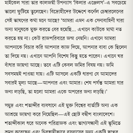
মাইকেল সারা তার কালজয়ী উপন্যাস ‘কিলার এঞ্জেলস’-এ সবচেয়ে
ভালো ফুটিয়ে তুলেছেন। বিদ্রোহীদের উদ্দেশে কর্নেল চেম্বারলেনের
সেই ভাষণের কথা মনে আছে? ‘আমরা এমন এক সেনাবাহিনী যারা
অন্য মানুষকে মুক্ত করতে বের হয়েছি... এখানে কাউকে মাথা নত
করতে হয় না। কেউ রাজপরিবারে জন্ম নেয়নি। এখানে আমরা
আপনাকে বিচার করি আপনার কাজ দিয়ে, আপনার বাবা কে ছিলেন
তা দিয়ে নয়। এখানে আপনি বিশেষ কিছু হতে পারেন। এখানে ঘর
বাঁধার জায়গা আছে। তবে এটি কেবল জমির বিষয় নয়। জমি
সবসময়ই পাওয়া যায়। এটি আসলে একটি ধারণা যে আমাদের
সবারই মূল্য আছে—আপনার এবং আমার। শেষ পর্যন্ত আমরা যার
জন্য লড়ছি, তা হলো আমরা একে অপরের জন্য লড়ছি।’
সমুদ্র এবং শতাব্দীর ব্যবধানে এই মুক্ত বিশ্বের বার্তাটি অন্য এক
আশ্রয়ে জায়গা করে নিয়েছিল—এই ছোট বদ্বীপ বাংলাদেশে।
শতাব্দীকাল ধরে অনেক পরিব্রাজক এবং ভাগ্যসন্ধানী এই ভূমিতে
ভ্রমণ করেছেন এবং চিরস্থায়ীভাবে বসবাসের জন্য একটি স্বপ্নের