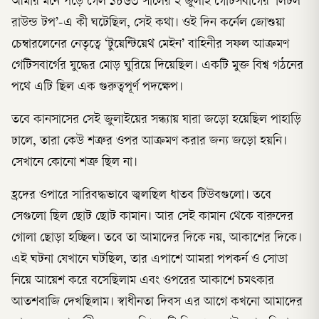
আমার মনে পড়ে গেল ১৮৬৩ সালের ২ জুলাই গেটিসবার্গের ‘লিটল
রাউন্ড টপ’-এ কী ঘটেছিল, সেই কথা। ওই দিন কর্নেল জোশুয়া
চেম্বারলেনের নেতৃত্বে ‘টুয়েন্টিয়েথ মেইন’ বাহিনীর সফল আক্রমণ
গেটিসবার্গের যুদ্ধের মোড় ঘুরিয়ে দিয়েছিল। একটি মুক্ত বিশ্ব গঠনের
পথে এটি ছিল এক গুরুত্বপূর্ণ পদক্ষেপ।
তবে কানসাসের সেই জুলাইয়ের সন্ধ্যায় যারা জড়ো হয়েছিল পাহাড়ি
ঢালে, তারা কেউ শত্রুর ওপর আক্রমণ করার জন্য জড়ো হয়নি।
সেখানে কোনো শত্রু ছিল না।
হ্রদের ওপারে সারিবদ্ধভাবে জ্বলছিল ধাতব টিউবগুলো। তবে
সেগুলো ছিল ছোট ছোট কামান। আর সেই কামান থেকে বারুদের
গোলা ছোড়া হচ্ছিল। তবে তা আমাদের দিকে নয়, আকাশের দিকে।
এই ঘটনা যেখানে ঘটছিল, তার এপাশে আমরা পপকর্ন ও সোডা
নিয়ে আয়েশ করে বসেছিলাম এবং ওপরের আকাশে চমৎকার
আতশবাজি দেখছিলাম। স্বাধীনতা দিবস এর আগে কখনো আমাদের