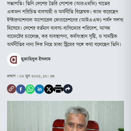
সভাপতি। তিনি দেশের তৈরি পোশাক (আরএমজি) খাতের
একজন পরিচিত ব্যবসায়ী ও অর্থনীতি বিশ্লেষক। কাজ করেছেন
ইন্টারন্যাশনাল অ্যাপারেল ফেডারেশনের (আইএএফ) পর্ষদ সদস্য
হিসেবে। দেশের বর্তমান ব্যবসা-বাণিজ্যের পরিবেশ, আসন্ন
বাজেটের চ্যালেঞ্জ, কর ব্যবস্থাপনা, কর্মসংস্থান সৃষ্টি, ও সামষ্টিক
অর্থনীতির নানা দিক নিয়ে ঢাকা স্ট্রিমের সঙ্গে কথা বলেছেন তিনি।
মুজাহিদুল ইসলাম
প্রকাশ :
০২ জুন ২০২৬, ১০: ৪৮