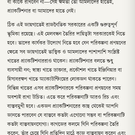
বা কাকে রাখবেন না—সেই ক্ষমতা তো আমলাদের হাতেই,
প্র্যাকটিশনার বা আমাদের হাতে নেই।
ঠিক এই জায়গাতেই রাজনৈতিক সরকারের একটি গুরুত্বপূর্ণ
ভূমিকা রয়েছে। এই মেলবন্ধন তৈরির দায়িত্বটা সরকারকেই নিতে
হবে। তাদের কার্যকর উদ্যোগ নিতে হবে যেন পরিকল্পনা প্রণয়নের
ক্ষেত্রে সব জায়গাতেই তাত্ত্বিক ও আমলাদের পাশাপাশি সংশ্লিষ্ট
খাতের প্র্যাকটিশনাররাও থাকেন। প্র্যাকটিশনার বলতে শুধু
ব্যবসায়ী নন; স্বাস্থ্য খাতে ডাক্তার, প্রকৌশল খাতে ইঞ্জিনিয়ার বা
হিসাবরক্ষণ খাতে অ্যাকাউন্টিংয়ের লোকজন থাকতে পারেন।
বিভিন্ন খাতের এসব প্র্যাকটিশনারকে পরিকল্পনা প্রণয়নের সময়
অবশ্যই রাখা উচিত। এতে করে পরিকল্পনাটি আরও রিচ এবং
বাস্তবমুখী হবে। একজন প্র্যাকটিশনারের কাছ থেকেই আপনি
জানতে পারবেন যে বাস্তবে কতটা এগোনো সম্ভব বা পরিকল্পনাটি
কতটা বাস্তবায়নযোগ্য। কাগজের কলমে যিনি পরিকল্পনা তৈরি
করেন, তাঁর চেয়ে যিনি প্রতিদিন মাঠে কাজ বাস্তবায়ন করেন এবং