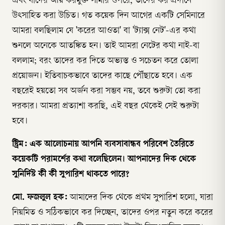
এবং যাদের আয় করমুক্ত সীমার ওপরে, তাদের কর প্রদানে
উৎসাহিত করা উচিত। গত কয়েক দিন আগের একটি সেমিনারে
আমরা বলছিলাম যে 'করের আওতা' বা 'ট্যাক্স নেট'-এর কথা
শুনলে অনেকে আতঙ্কিত হন। তাই আমরা নেটের কথা নাই-বা
বললাম; বরং তাদের কর দিতে অভ্যস্ত ও সচেতন করে তোলা
প্রয়োজন। ইতিবাচকভাবে তাদের কাছে পৌঁছাতে হবে। এক
বছরেই হয়তো সব অর্জন করা সম্ভব নয়, তবে শুরুটা তো করা
দরকার। আমরা প্রত্যাশা করছি, এই বছর থেকেই সেই শুরুটা
হবে।
স্ট্রিম: এক আলোচনায় আপনি ব্যবসাবান্ধব পরিবেশ তৈরিতে
কয়েকটি পরামর্শের কথা বলেছিলেন। আপনাদের দিক থেকে
সুনির্দিষ্ট কী কী সুপারিশ থাকতে পারে?
মো. ফজলুল হক:
আমাদের দিক থেকে প্রথম সুপারিশ হলো, যারা
নিয়মিত ও সঠিকভাবে কর দিচ্ছেন, তাদের ওপর নতুন করে করের