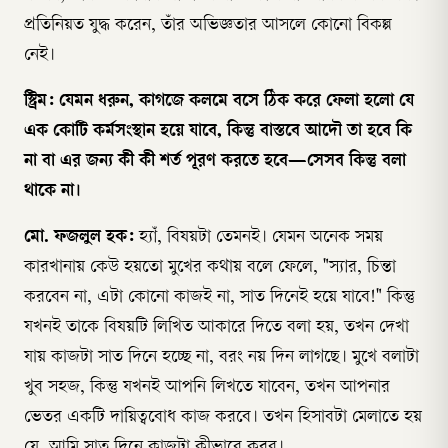
প্রতিনিয়ত যুদ্ধ করেন, তাঁর অভিজ্ঞতার আসলে কোনো বিকল্প
নেই।
স্ট্রিম: যেমন ধরুন, কাগজে কলমে বসে ঠিক করে ফেলা হলো যে
এক কোটি কর্মসংস্থান হয়ে যাবে, কিন্তু বাস্তবে আদৌ তা হবে কি
না বা এর জন্য কী কী শর্ত পূরণ করতে হবে—সেসব কিন্তু বলা
থাকে না।
মো. ফজলুল হক:
হ্যাঁ, বিষয়টা তেমনই। যেমন অনেক সময়
কারখানায় কেউ হয়তো মুখের কথায় বলে ফেলে, "স্যার, চিন্তা
করবেন না, এটা কোনো কাজই না, সাত দিনেই হয়ে যাবে!" কিন্তু
যখনই তাকে বিষয়টি লিখিত আকারে দিতে বলা হয়, তখন দেখা
যায় কাজটা সাত দিনে হচ্ছে না, বরং নয় দিন লাগছে। মুখে বলাটা
খুব সহজ, কিন্তু যখনই আপনি লিখতে যাবেন, তখন আপনার
ভেতর একটি দায়িত্ববোধ কাজ করবে। তখন হিসাবটা মেলাতে হয়
যে, আমি সাত দিনে কাজটা কীভাবে করব।