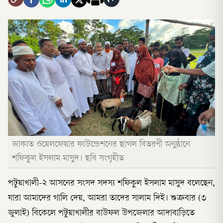
জাকাত ওয়েলফেয়ার ফাউন্ডেশনের ছাগল বিতরণী অনুষ্ঠানে
শফিকুল ইসলাম মাসুদ। ছবি সংগৃহীত
পটুয়াখালী-২ আসনের সংসদ সদস্য শফিকুল ইসলাম মাসুদ বলেছেন,
যারা আমাদের গালি দেয়, আমরা তাদের সালাম দিই। শুক্রবার (৩
জুলাই) বিকেলে পটুয়াখালীর বাউফল উপজেলার আদাবাড়িতে