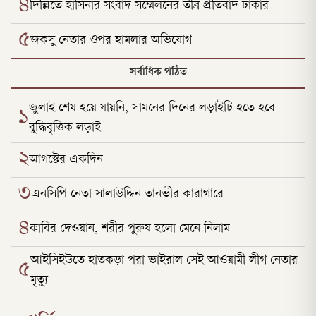
৪
দিল্লিতে হাসিনার সংবাদ সম্মেলনের তীব্র প্রতিবাদ ঢাকার
৫
জকসু নেতার ওপর হামলার অভিযোগ
সর্বাধিক পঠিত
জুলাই শেষ হয়ে যায়নি, সামনের দিনের লড়াইটি হতে হবে
১
বুদ্ধিবৃত্তিক লড়াই
২
আগস্টের একদিন
৩
এনসিপি নেতা সালাউদ্দিন তানভীর কারাগারে
৪
কাবির দেওয়ান, শরীর পুরুষ হলো মেনে নিলাম
আইসিইউতে হাতকড়া পরা ভাইরাল সেই আওয়ামী লীগ নেতার
৫
মৃত্যু