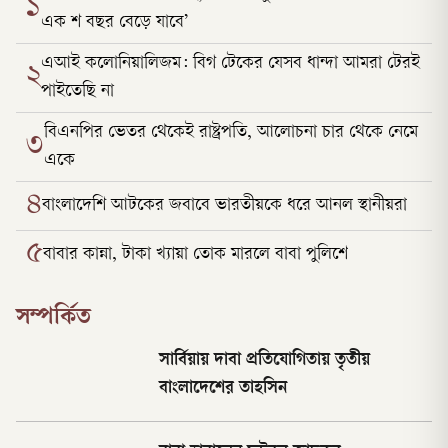
১
এক শ বছর বেড়ে যাবে’
এআই কলোনিয়ালিজম: বিগ টেকের যেসব ধান্দা আমরা টেরই
২
পাইতেছি না
বিএনপির ভেতর থেকেই রাষ্ট্রপতি, আলোচনা চার থেকে নেমে
৩
একে
৪
বাংলাদেশি আটকের জবাবে ভারতীয়কে ধরে আনল স্থানীয়রা
৫
বাবার কান্না, টাকা খ্যায়া তোক মারলে বাবা পুলিশে
সম্পর্কিত
সার্বিয়ায় দাবা প্রতিযোগিতায় তৃতীয়
বাংলাদেশের তাহসিন