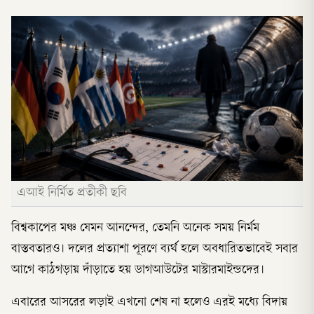
এআই নির্মিত প্রতীকী ছবি
বিশ্বকাপের মঞ্চ যেমন আনন্দের, তেমনি অনেক সময় নির্মম
বাস্তবতারও। দলের প্রত্যাশা পূরণে ব্যর্থ হলে অবধারিতভাবেই সবার
আগে কাঠগড়ায় দাঁড়াতে হয় ডাগআউটের মাস্টারমাইন্ডদের।
এবারের আসরের লড়াই এখনো শেষ না হলেও এরই মধ্যে বিদায়