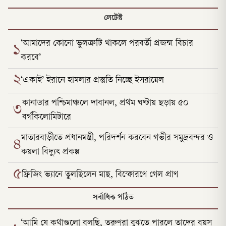
লেটেস্ট
‘আমাদের কোনো ভুলত্রুটি থাকলে পরবর্তী প্রজন্ম বিচার
১
করবে’
২
‘একাই’ ইরানে হামলার প্রস্তুতি নিচ্ছে ইসরায়েল
কানাডার পশ্চিমাঞ্চলে দাবানল, প্রথম ঘণ্টায় ছড়ায় ৫০
৩
বর্গকিলোমিটারে
মাতারবাড়ীতে প্রধানমন্ত্রী, পরিদর্শন করবেন গভীর সমুদ্রবন্দর ও
৪
কয়লা বিদ্যুৎ প্রকল্প
৫
ফ্রিজিং ভ্যানে তুলছিলেন মাছ, বিস্ফোরণে গেল প্রাণ
সর্বাধিক পঠিত
‘আমি যে কথাগুলো বলছি, তরুণরা বুঝতে পারলে তাদের বয়স